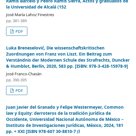
Ramis Barceló y Pedro Ramis Sierra, Actos y graduados de
la Universidad de Alcalá (152
José María Lahoz Finestres
pp. 381-389
PDF
Luka Breneselović, Die wissenschaftskritischen
Zuordnungen von Franz von Liszt. Ein Beitrag zum
Verständnis der Modernen Schule des Strafrechts, Duncker
& Humblot, Berlín, 2020, 583 pp. [ISBN: 978-3-428-15978-9]
José Franco-Chasán
pp. 390-395
PDF
Juan Javier del Granado y Felipe Westermeyer, Common
law y Equity: derroteros de la tradición jurídica de
Occidente, Universidad Nacional Autónoma de México –
Instituto de Investigaciones Jurídicas, México, 2024, 181
pp. + XXI [ISBN 978-607 30-8810-7 (l