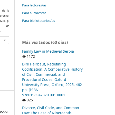
Para lectores/as
o de la
Para autores/as
recho.
Para bibliotecarios/as
1
(22), p.
r de
5
Más visitados (60 días)
Family Law in Medieval Serbia
1172
Dirk Heirbaut, Redefining
Codification. A Comparative History
of Civil, Commercial, and
Procedural Codes, Oxford
University Press, Oxford, 2025, 462
pp. [ISBN:
9780198947370.001.0001]
925
Divorce, Civil Code, and Common
SSAE.
Law: The Case of Nineteenth-