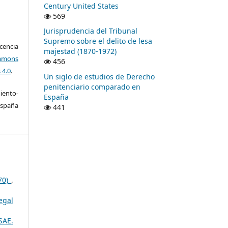
Century United States
569
Jurisprudencia del Tribunal
Supremo sobre el delito de lesa
encia
majestad (1870-1972)
mons
456
 4.0
.
Un siglo de estudios de Derecho
penitenciario comparado en
ento-
España
España
441
970)
,
egal
SAE.