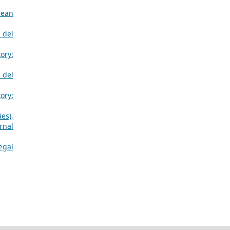
pean
 del
ory:
 del
ory:
es),
rnal
egal