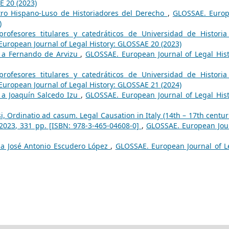
E 20 (2023)
ro Hispano-Luso de Historiadores del Derecho
,
GLOSSAE. Euro
)
rofesores titulares y catedráticos de Universidad de Historia
uropean Journal of Legal History: GLOSSAE 20 (2023)
a a Fernando de Arvizu
,
GLOSSAE. European Journal of Legal Hist
rofesores titulares y catedráticos de Universidad de Historia
uropean Journal of Legal History: GLOSSAE 21 (2024)
a a Joaquín Salcedo Izu
,
GLOSSAE. European Journal of Legal Hist
, Ordinatio ad casum. Legal Causation in Italy (14th – 17th centuri
 2023, 331 pp. [ISBN: 978-3-465-04608-0]
,
GLOSSAE. European Jou
a a José Antonio Escudero López
,
GLOSSAE. European Journal of L