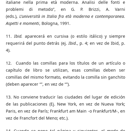
italiane nella prima età moderna. Analisi delle fonti e
problemi di metodo”, en G. P. Brizzi, A. Varni
(eds.),
L’università in Italia fra età moderna e contemporanea.
Aspetti e momenti
, Bologna, 1991.
11.
Ibid.
aparecerá en cursiva (o estilo itálico) y siempre
requerirá del punto detrás (ej.
Ibid
., p. 4; en vez de Ibid, p.
4).
12. Cuando las comillas para los títulos de un artículo o
capítulo de libro se utilizan, esas comillas deben ser
comillas del mismo formato, evitando la comilla sin ganchito
(deben aparecer “”, en vez de “”).
13. No conviene traducir las ciudades del lugar de edición
de las publicaciones (Ej. New York, en vez de Nueva York;
Paris, en vez de París; Frankfurt am Main -o Frankfurt/M-, en
vez de Francfort del Meno; etc.).
14. Cuando se pone tal página y siguientes, el modo de