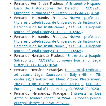
Fernando Hernández Fradejas,
V Encuentro Hispano-
Luso de Historiadores del Derecho
,
GLOSSAE.
European Journal of Legal History: GLOSSAE 21 (2024)
Fernando Hernández Fradejas,
Nuevos profesores
titulares y catedráticos de Universidad de Historia del
Derecho y de las Instituciones
,
GLOSSAE. European
Journal of Legal History: GLOSSAE 20 (2023)
Fernando Hernández Fradejas,
Nuevos profesores
titulares y catedráticos de Universidad de Historia del
Derecho y de las Instituciones
,
GLOSSAE. European
Journal of Legal History: GLOSSAE 21 (2024)
Fernando Hernández Fradejas,
Entrevista a Joaquín
Salcedo Izu
,
GLOSSAE. European Journal of Legal
History: GLOSSAE 21 (2024)
Fernando Hernández Fradejas,
Guido Rossi, Ordinatio
ad casum. Legal Causation in Italy (14th – 17th
centuries), Frankfurt am Main: Vittorio Klostermann,
2023, 331 pp. [ISBN: 978-3-465-04608-0]
,
GLOSSAE.
European Journal of Legal History: GLOSSAE 20 (2023)
Fernando Hernández Fradejas,
Entrevista a José
Antonio Escudero López
,
GLOSSAE. European Journal
of Legal History: GLOSSAE 21 (2024)