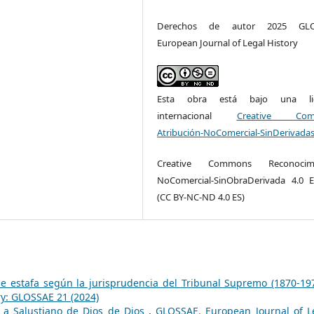
Derechos de autor 2025 GLO
European Journal of Legal History
Esta obra está bajo una lic
internacional
Creative Com
Atribución-NoComercial-SinDerivadas
Creative Commons Reconocimi
NoComercial-SinObraDerivada 4.0 
(CC BY-NC-ND 4.0 ES)
 de estafa según la jurisprudencia del Tribunal Supremo (1870-1
ry: GLOSSAE 21 (2024)
a a Salustiano de Dios de Dios
,
GLOSSAE. European Journal of L