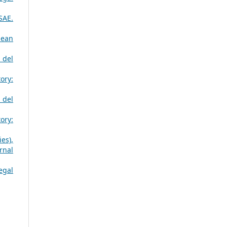
SAE.
pean
 del
ory:
 del
ory:
es),
rnal
egal