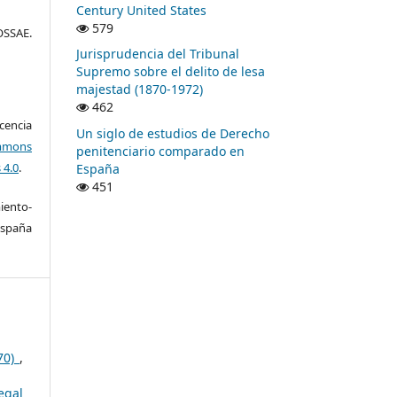
Century United States
579
SSAE.
Jurisprudencia del Tribunal
Supremo sobre el delito de lesa
majestad (1870-1972)
462
encia
Un siglo de estudios de Derecho
mons
penitenciario comparado en
 4.0
.
España
451
ento-
España
970)
,
egal