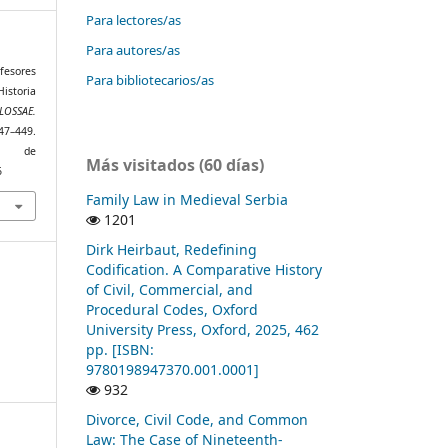
Para lectores/as
Para autores/as
fesores
Para bibliotecarios/as
Historia
LOSSAE.
447–449.
r de
Más visitados (60 días)
6
Family Law in Medieval Serbia
1201
Dirk Heirbaut, Redefining
Codification. A Comparative History
of Civil, Commercial, and
Procedural Codes, Oxford
University Press, Oxford, 2025, 462
pp. [ISBN:
9780198947370.001.0001]
932
Divorce, Civil Code, and Common
Law: The Case of Nineteenth-