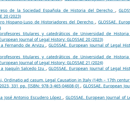
reso de la Sociedad Española de Historia del Derecho
,
GLOS
E 20 (2023)
ro Hispano-Luso de Historiadores del Derecho
,
GLOSSAE. Euro
)
rofesores titulares y catedráticos de Universidad de Historia
uropean Journal of Legal History: GLOSSAE 20 (2023)
a a Fernando de Arvizu
,
GLOSSAE. European Journal of Legal Hist
rofesores titulares y catedráticos de Universidad de Historia
uropean Journal of Legal History: GLOSSAE 21 (2024)
a a Joaquín Salcedo Izu
,
GLOSSAE. European Journal of Legal Hist
, Ordinatio ad casum. Legal Causation in Italy (14th – 17th centuri
 2023, 331 pp. [ISBN: 978-3-465-04608-0]
,
GLOSSAE. European Jou
a a José Antonio Escudero López
,
GLOSSAE. European Journal of L