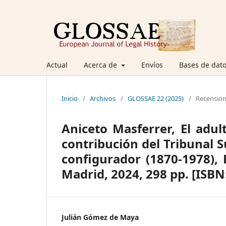
Actual
Acerca de
Envíos
Bases de dato
Inicio
/
Archivos
/
GLOSSAE 22 (2025)
/
Recensio
Aniceto Masferrer, El adul
contribución del Tribunal 
configurador (1870-1978), 
Madrid, 2024, 298 pp. [ISBN
Julián Gómez de Maya