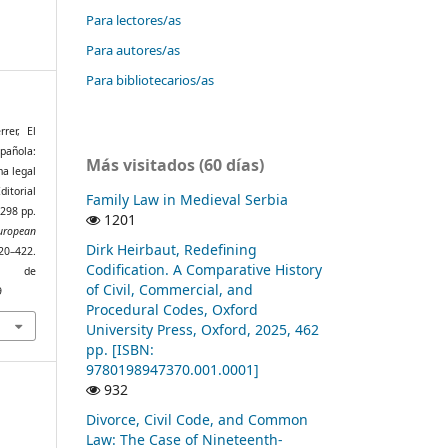
Para lectores/as
Para autores/as
Para bibliotecarios/as
rer, El
pañola:
Más visitados (60 días)
na legal
itorial
Family Law in Medieval Serbia
 298 pp.
1201
uropean
Dirk Heirbaut, Redefining
20–422.
Codification. A Comparative History
r de
of Civil, Commercial, and
9
Procedural Codes, Oxford
University Press, Oxford, 2025, 462
pp. [ISBN:
9780198947370.001.0001]
932
Divorce, Civil Code, and Common
Law: The Case of Nineteenth-