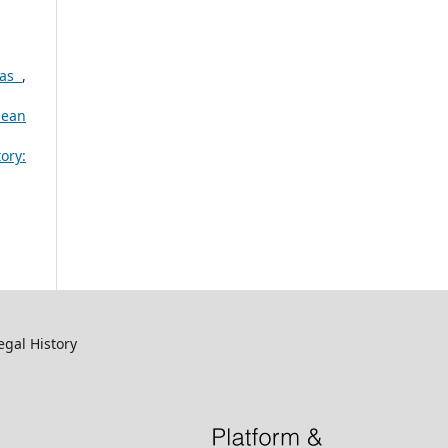
rmas
,
pean
ory:
egal History