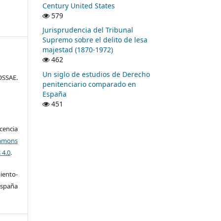
Century United States
579
Jurisprudencia del Tribunal
Supremo sobre el delito de lesa
majestad (1870-1972)
462
Un siglo de estudios de Derecho
SSAE.
penitenciario comparado en
España
451
encia
mons
 4.0
.
ento-
España