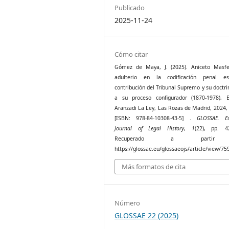
Publicado
2025-11-24
Cómo citar
Gómez de Maya, J. (2025). Aniceto Masfer
adulterio en la codificación penal es
contribución del Tribunal Supremo y su doctri
a su proceso configurador (1870-1978), Ed
Aranzadi La Ley, Las Rozas de Madrid, 2024,
[ISBN: 978-84-10308-43-5] .
GLOSSAE. E
Journal of Legal History
,
1
(22), pp. 4
Recuperado a parti
https://glossae.eu/glossaeojs/article/view/75
Más formatos de cita
Número
GLOSSAE 22 (2025)