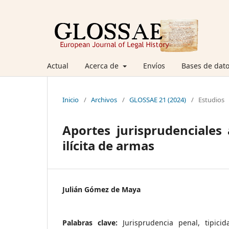
Actual
Acerca de
Envíos
Bases de dato
Inicio
/
Archivos
/
GLOSSAE 21 (2024)
/
Estudios
Aportes jurisprudenciales 
ilícita de armas
Julián Gómez de Maya
Palabras clave:
Jurisprudencia penal, tipicid