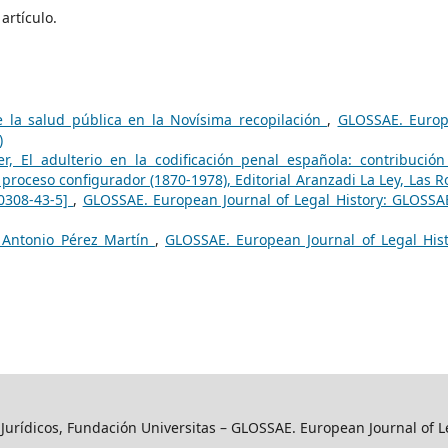
artículo.
 la salud pública en la Novísima recopilación
,
GLOSSAE. Euro
)
r, El adulterio en la codificación penal española: contribución
proceso configurador (1870-1978), Editorial Aranzadi La Ley, Las R
10308-43-5]
,
GLOSSAE. European Journal of Legal History: GLOSSA
Antonio Pérez Martín
,
GLOSSAE. European Journal of Legal Hist
y Jurídicos, Fundación Universitas – GLOSSAE. European Journal of L