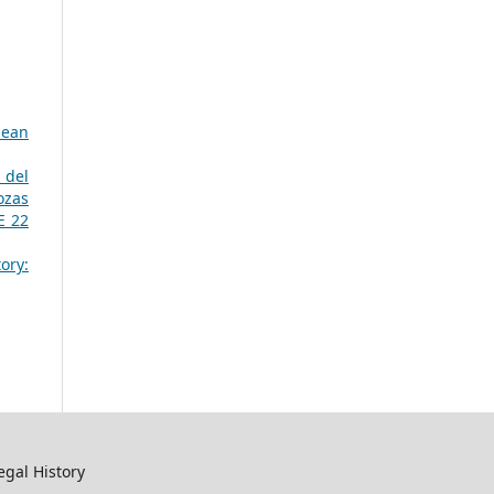
pean
 del
ozas
E 22
ory:
egal History