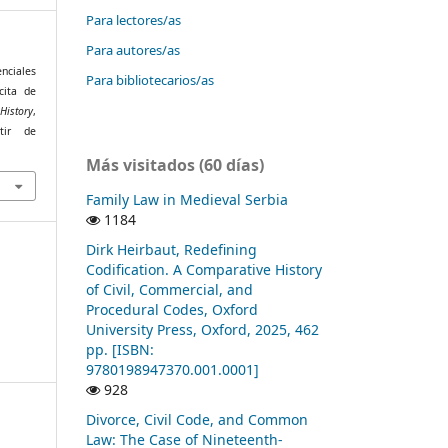
Para lectores/as
Para autores/as
enciales
Para bibliotecarios/as
cita de
History
,
tir de
1
Más visitados (60 días)
Family Law in Medieval Serbia
1184
Dirk Heirbaut, Redefining
Codification. A Comparative History
of Civil, Commercial, and
Procedural Codes, Oxford
University Press, Oxford, 2025, 462
pp. [ISBN:
9780198947370.001.0001]
928
Divorce, Civil Code, and Common
Law: The Case of Nineteenth-