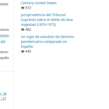
Century United States
SSAE.
572
Jurisprudencia del Tribunal
Supremo sobre el delito de lesa
majestad (1870-1972)
462
encia
mons
Un siglo de estudios de Derecho
 4.0
.
penitenciario comparado en
España
445
ento-
España
n la
E 21