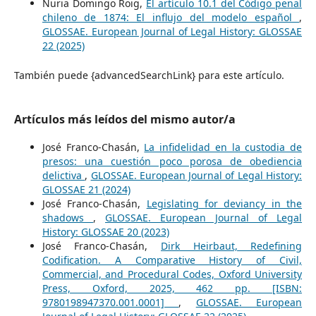
Nuria Domingo Roig,
El artículo 10.1 del Código penal
chileno de 1874: El influjo del modelo español
,
GLOSSAE. European Journal of Legal History: GLOSSAE
22 (2025)
También puede {advancedSearchLink} para este artículo.
Artículos más leídos del mismo autor/a
José Franco-Chasán,
La infidelidad en la custodia de
presos: una cuestión poco porosa de obediencia
delictiva
,
GLOSSAE. European Journal of Legal History:
GLOSSAE 21 (2024)
José Franco-Chasán,
Legislating for deviancy in the
shadows
,
GLOSSAE. European Journal of Legal
History: GLOSSAE 20 (2023)
José Franco-Chasán,
Dirk Heirbaut, Redefining
Codification. A Comparative History of Civil,
Commercial, and Procedural Codes, Oxford University
Press, Oxford, 2025, 462 pp. [ISBN:
9780198947370.001.0001]
,
GLOSSAE. European