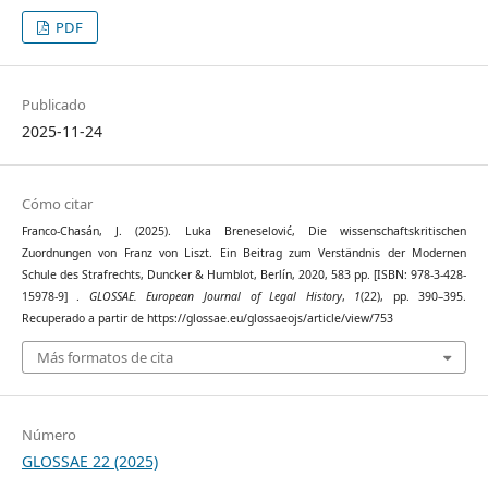
PDF
Publicado
2025-11-24
Cómo citar
Franco-Chasán, J. (2025). Luka Breneselović, Die wissenschaftskritischen
Zuordnungen von Franz von Liszt. Ein Beitrag zum Verständnis der Modernen
Schule des Strafrechts, Duncker & Humblot, Berlín, 2020, 583 pp. [ISBN: 978-3-428-
15978-9] .
GLOSSAE. European Journal of Legal History
,
1
(22), pp. 390–395.
Recuperado a partir de https://glossae.eu/glossaeojs/article/view/753
Más formatos de cita
Número
GLOSSAE 22 (2025)