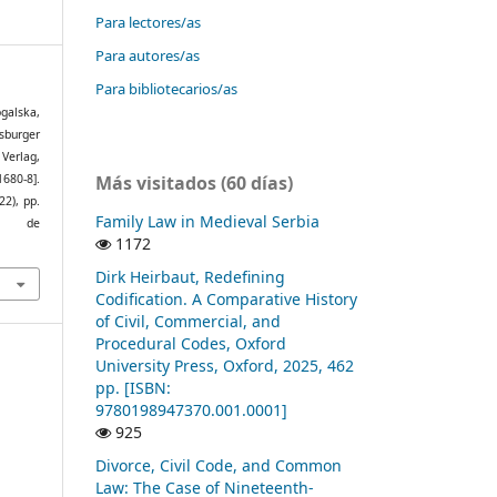
Para lectores/as
Para autores/as
Para bibliotecarios/as
alska,
sburger
 Verlag,
Más visitados (60 días)
680-8].
(22), pp.
Family Law in Medieval Serbia
ir de
1172
1
Dirk Heirbaut, Redefining
Codification. A Comparative History
of Civil, Commercial, and
Procedural Codes, Oxford
University Press, Oxford, 2025, 462
pp. [ISBN:
9780198947370.001.0001]
925
Divorce, Civil Code, and Common
Law: The Case of Nineteenth-