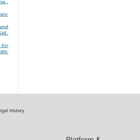
tiva
,
ory:
 and
SAE.
 Ein
SBN:
egal History