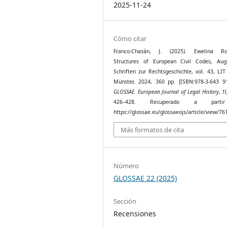
2025-11-24
Cómo citar
Franco-Chasán, J. (2025). Ewelina Rog
Structures of European Civil Codes, Aug
Schriften zur Rechtsgeschichte, vol. 43, LIT
Münster, 2024, 360 pp. [ISBN:978-3-643 91
GLOSSAE. European Journal of Legal History
,
1
426–428. Recuperado a part
https://glossae.eu/glossaeojs/article/view/76
Más formatos de cita
Número
GLOSSAE 22 (2025)
Sección
Recensiones