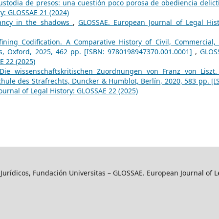
custodia de presos: una cuestión poco porosa de obediencia delic
ry: GLOSSAE 21 (2024)
viancy in the shadows
,
GLOSSAE. European Journal of Legal Hist
fining Codification. A Comparative History of Civil, Commercial,
ss, Oxford, 2025, 462 pp. [ISBN: 9780198947370.001.0001]
,
GLOS
E 22 (2025)
 Die wissenschaftskritischen Zuordnungen von Franz von Liszt.
ule des Strafrechts, Duncker & Humblot, Berlín, 2020, 583 pp. [I
urnal of Legal History: GLOSSAE 22 (2025)
y Jurídicos, Fundación Universitas – GLOSSAE. European Journal of L