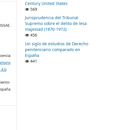
Century United States
569
Jurisprudencia del Tribunal
Supremo sobre el delito de lesa
SSAE.
majestad (1870-1972)
456
Un siglo de estudios de Derecho
penitenciario comparado en
España
encia
441
mons
 4.0
.
ento-
España