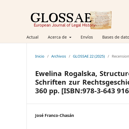
Actual
Acerca de
Envíos
Bases de dato
Inicio
/
Archivos
/
GLOSSAE 22 (2025)
/
Recensio
Ewelina Rogalska, Structur
Schriften zur Rechtsgeschic
360 pp. [ISBN:978-3-643 916
José Franco-Chasán