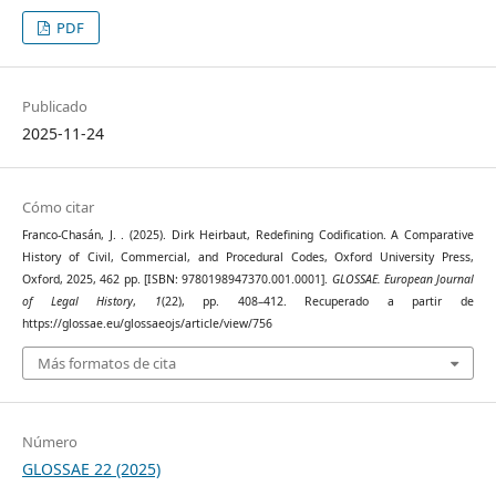
PDF
Publicado
2025-11-24
Cómo citar
Franco-Chasán, J. . (2025). Dirk Heirbaut, Redefining Codification. A Comparative
History of Civil, Commercial, and Procedural Codes, Oxford University Press,
Oxford, 2025, 462 pp. [ISBN: 9780198947370.001.0001].
GLOSSAE. European Journal
of Legal History
,
1
(22), pp. 408–412. Recuperado a partir de
https://glossae.eu/glossaeojs/article/view/756
Más formatos de cita
Número
GLOSSAE 22 (2025)