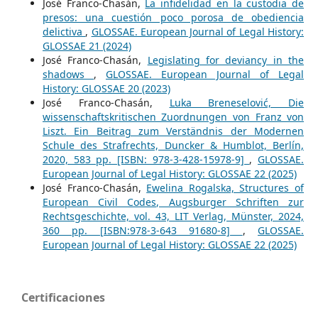
José Franco-Chasán,
La infidelidad en la custodia de
presos: una cuestión poco porosa de obediencia
delictiva
,
GLOSSAE. European Journal of Legal History:
GLOSSAE 21 (2024)
José Franco-Chasán,
Legislating for deviancy in the
shadows
,
GLOSSAE. European Journal of Legal
History: GLOSSAE 20 (2023)
José Franco-Chasán,
Luka Breneselović, Die
wissenschaftskritischen Zuordnungen von Franz von
Liszt. Ein Beitrag zum Verständnis der Modernen
Schule des Strafrechts, Duncker & Humblot, Berlín,
2020, 583 pp. [ISBN: 978-3-428-15978-9]
,
GLOSSAE.
European Journal of Legal History: GLOSSAE 22 (2025)
José Franco-Chasán,
Ewelina Rogalska, Structures of
European Civil Codes, Augsburger Schriften zur
Rechtsgeschichte, vol. 43, LIT Verlag, Münster, 2024,
360 pp. [ISBN:978-3-643 91680-8]
,
GLOSSAE.
European Journal of Legal History: GLOSSAE 22 (2025)
Certificaciones