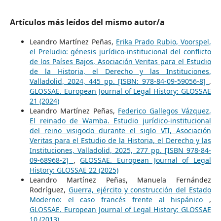
Artículos más leídos del mismo autor/a
Leandro Martínez Peñas,
Erika Prado Rubio, Voorspel,
el Preludio: génesis jurídico-institucional del conflicto
de los Países Bajos, Asociación Veritas para el Estudio
de la Historia, el Derecho y las Instituciones,
Valladolid, 2024, 445 pp. [ISBN: 978-84-09-59056-8]
,
GLOSSAE. European Journal of Legal History: GLOSSAE
21 (2024)
Leandro Martínez Peñas,
Federico Gallegos Vázquez,
El reinado de Wamba. Estudio jurídico-institucional
del reino visigodo durante el siglo VII, Asociación
Veritas para el Estudio de la Historia, el Derecho y las
Instituciones, Valladolid, 2025, 277 pp. [ISBN 978-84-
09-68968-2]
,
GLOSSAE. European Journal of Legal
History: GLOSSAE 22 (2025)
Leandro Martínez Peñas, Manuela Fernández
Rodríguez,
Guerra, ejército y construcción del Estado
Moderno: el caso francés frente al hispánico
,
GLOSSAE. European Journal of Legal History: GLOSSAE
10 (2013)