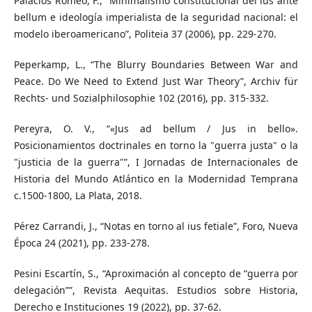
Palacios Romeo, F., “Minimalismo constitucional del ius ante
bellum e ideología imperialista de la seguridad nacional: el
modelo iberoamericano”, Politeia 37 (2006), pp. 229-270.
Peperkamp, L., “The Blurry Boundaries Between War and
Peace. Do We Need to Extend Just War Theory”, Archiv für
Rechts- und Sozialphilosophie 102 (2016), pp. 315-332.
Pereyra, O. V., “«Jus ad bellum / Jus in bello».
Posicionamientos doctrinales en torno la "guerra justa" o la
"justicia de la guerra"”, I Jornadas de Internacionales de
Historia del Mundo Atlántico en la Modernidad Temprana
c.1500-1800, La Plata, 2018.
Pérez Carrandi, J., “Notas en torno al ius fetiale”, Foro, Nueva
Época 24 (2021), pp. 233-278.
Pesini Escartín, S., “Aproximación al concepto de “guerra por
delegación””, Revista Aequitas. Estudios sobre Historia,
Derecho e Instituciones 19 (2022), pp. 37-62.