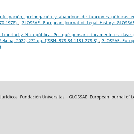
anticipación, prolongación y abandono de funciones públicas e
870-1978)
,
GLOSSAE. European Journal of Legal History: GLOSSA
, Libertad y ética pública. Por qué pensar críticamente es clave 
Sekotia, 2022, 272 pp. [ISBN: 978-84-1131-278-3]
,
GLOSSAE. Euro
)
y Jurídicos, Fundación Universitas – GLOSSAE. European Journal of L