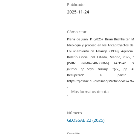
Publicado
2025-11-24
Cómo citar
Plana de Juan, P. (2025). Brian Buchhalter 
Ideología y proceso en los Anteproyectos de
Enjuiciamiento de Falange (1938), Agencia 
Boletín Oficial del Estado, Madrid, 2025, 
[ISBN: 978-84-340-3088-6].
GLOSSAE. Eu
Journal of Legal History
,
1
(22), pp. 4
Recuperado a parti
https://glossae.eu/glossaeojs/article/view/76
Más formatos de cita
Número
GLOSSAE 22 (2025)
Sección