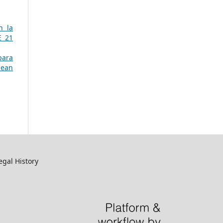
n la
E 21
para
pean
egal History