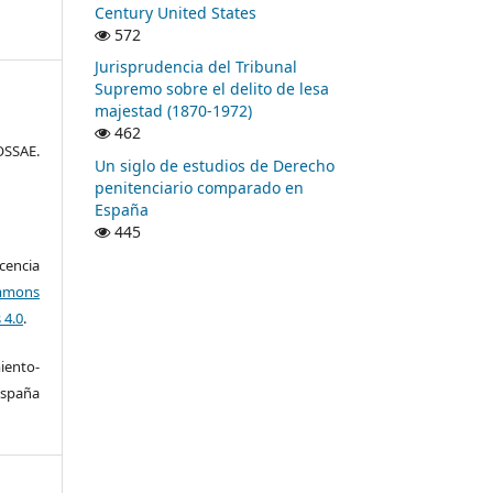
Century United States
572
Jurisprudencia del Tribunal
Supremo sobre el delito de lesa
majestad (1870-1972)
462
SSAE.
Un siglo de estudios de Derecho
penitenciario comparado en
España
445
encia
mons
 4.0
.
ento-
España