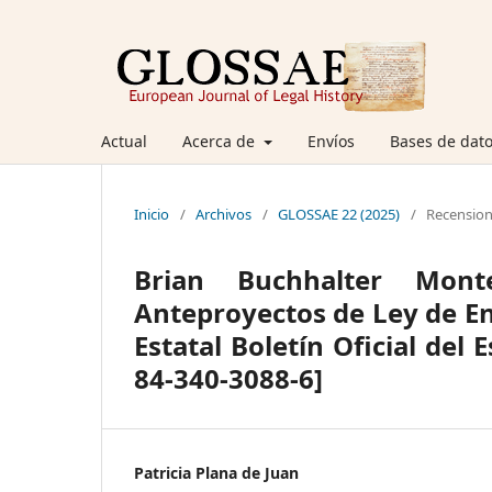
Actual
Acerca de
Envíos
Bases de dato
Inicio
/
Archivos
/
GLOSSAE 22 (2025)
/
Recensio
Brian Buchhalter Mont
Anteproyectos de Ley de En
Estatal Boletín Oficial del 
84-340-3088-6]
Patricia Plana de Juan