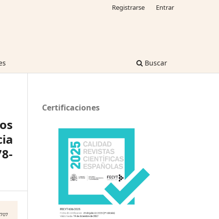
Registrarse
Entrar
es
Buscar
Certificaciones
os
cia
78-