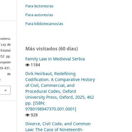
Para lectores/as
Para autores/as
Para bibliotecarios/as
Montero,
 Ley de
Más visitados (60 días)
Estatal
152 pp.
Family Law in Medieval Serbia
ropean
1184
29–431.
Dirk Heirbaut, Redefining
r de
Codification. A Comparative History
2
of Civil, Commercial, and
Procedural Codes, Oxford
University Press, Oxford, 2025, 462
pp. [ISBN:
9780198947370.001.0001]
928
Divorce, Civil Code, and Common
Law: The Case of Nineteenth-