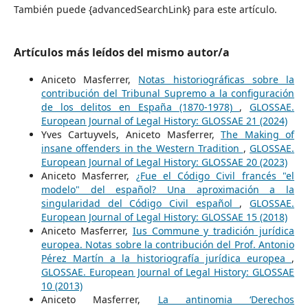
También puede {advancedSearchLink} para este artículo.
Artículos más leídos del mismo autor/a
Aniceto Masferrer,
Notas historiográficas sobre la
contribución del Tribunal Supremo a la configuración
de los delitos en España (1870-1978)
,
GLOSSAE.
European Journal of Legal History: GLOSSAE 21 (2024)
Yves Cartuyvels, Aniceto Masferrer,
The Making of
insane offenders in the Western Tradition
,
GLOSSAE.
European Journal of Legal History: GLOSSAE 20 (2023)
Aniceto Masferrer,
¿Fue el Código Civil francés "el
modelo" del español? Una aproximación a la
singularidad del Código Civil español
,
GLOSSAE.
European Journal of Legal History: GLOSSAE 15 (2018)
Aniceto Masferrer,
Ius Commune y tradición jurídica
europea. Notas sobre la contribución del Prof. Antonio
Pérez Martín a la historiografía jurídica europea
,
GLOSSAE. European Journal of Legal History: GLOSSAE
10 (2013)
Aniceto Masferrer,
La antinomia ‘Derechos