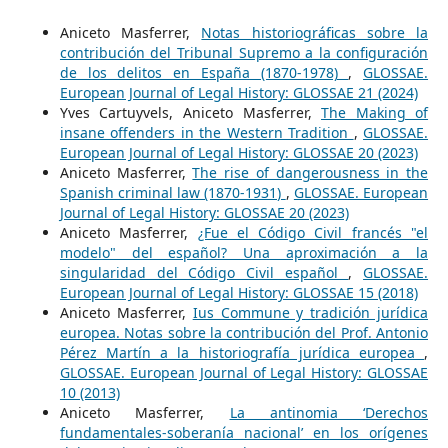
Aniceto Masferrer,
Notas historiográficas sobre la
contribución del Tribunal Supremo a la configuración
de los delitos en España (1870-1978)
,
GLOSSAE.
European Journal of Legal History: GLOSSAE 21 (2024)
Yves Cartuyvels, Aniceto Masferrer,
The Making of
insane offenders in the Western Tradition
,
GLOSSAE.
European Journal of Legal History: GLOSSAE 20 (2023)
Aniceto Masferrer,
The rise of dangerousness in the
Spanish criminal law (1870-1931)
,
GLOSSAE. European
Journal of Legal History: GLOSSAE 20 (2023)
Aniceto Masferrer,
¿Fue el Código Civil francés "el
modelo" del español? Una aproximación a la
singularidad del Código Civil español
,
GLOSSAE.
European Journal of Legal History: GLOSSAE 15 (2018)
Aniceto Masferrer,
Ius Commune y tradición jurídica
europea. Notas sobre la contribución del Prof. Antonio
Pérez Martín a la historiografía jurídica europea
,
GLOSSAE. European Journal of Legal History: GLOSSAE
10 (2013)
Aniceto Masferrer,
La antinomia ‘Derechos
fundamentales-soberanía nacional’ en los orígenes