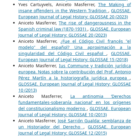
Yves Cartuyvels, Aniceto Masferrer,
The Making of
insane offenders in the Western Tradition
,
GLOSSAE.
European Journal of Legal History: GLOSSAE 20 (2023)
Aniceto Masferrer,
The rise of dangerousness in the
Spanish criminal law (1870-1931)
,
GLOSSAE. European
Journal of Legal History: GLOSSAE 20 (2023)
Aniceto Masferrer,
¿Fue el Código Civil francés "el
modelo" del español? Una aproximación a la
singularidad del Código Civil español
,
GLOSSAE.
European Journal of Legal History: GLOSSAE 15 (2018)
Aniceto Masferrer,
Ius Commune y tradición jurídica
europea. Notas sobre la contribución del Prof. Antonio
Pérez Martín a la historiografía jurídica europea
,
GLOSSAE. European Journal of Legal History: GLOSSAE
10 (2013)
Aniceto Masferrer,
La antinomia ‘Derechos
fundamentales-soberanía nacional’ en los orígenes
del constitucionalismo moderno
,
GLOSSAE. European
Journal of Legal History: GLOSSAE 10 (2013)
Aniceto Masferrer,
José Sarrión Gualda: semblanza de
un Historiador del Derecho
,
GLOSSAE. European
Journal of Legal History: GLOSSAE 12 (2015)