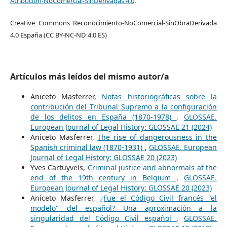
Atribución-NoComercial-SinDerivadas 4.0
.
Creative Commons Reconocimiento-NoComercial-SinObraDerivada
4.0 España (CC BY-NC-ND 4.0 ES)
Artículos más leídos del mismo autor/a
Aniceto Masferrer,
Notas historiográficas sobre la
contribución del Tribunal Supremo a la configuración
de los delitos en España (1870-1978)
,
GLOSSAE.
European Journal of Legal History: GLOSSAE 21 (2024)
Aniceto Masferrer,
The rise of dangerousness in the
Spanish criminal law (1870-1931)
,
GLOSSAE. European
Journal of Legal History: GLOSSAE 20 (2023)
Yves Cartuyvels,
Criminal justice and abnormals at the
end of the 19th century in Belgium
,
GLOSSAE.
European Journal of Legal History: GLOSSAE 20 (2023)
Aniceto Masferrer,
¿Fue el Código Civil francés "el
modelo" del español? Una aproximación a la
singularidad del Código Civil español
,
GLOSSAE.