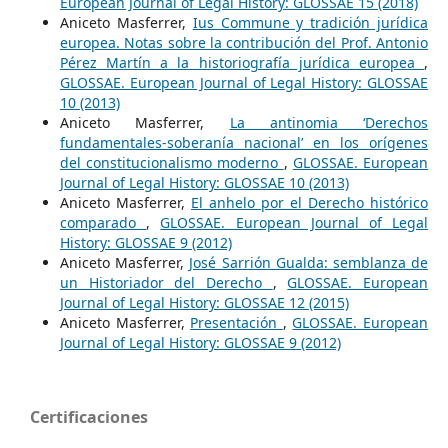
European Journal of Legal History: GLOSSAE 15 (2018)
Aniceto Masferrer,
Ius Commune y tradición jurídica
europea. Notas sobre la contribución del Prof. Antonio
Pérez Martín a la historiografía jurídica europea
,
GLOSSAE. European Journal of Legal History: GLOSSAE
10 (2013)
Aniceto Masferrer,
La antinomia ‘Derechos
fundamentales-soberanía nacional’ en los orígenes
del constitucionalismo moderno
,
GLOSSAE. European
Journal of Legal History: GLOSSAE 10 (2013)
Aniceto Masferrer,
El anhelo por el Derecho histórico
comparado
,
GLOSSAE. European Journal of Legal
History: GLOSSAE 9 (2012)
Aniceto Masferrer,
José Sarrión Gualda: semblanza de
un Historiador del Derecho
,
GLOSSAE. European
Journal of Legal History: GLOSSAE 12 (2015)
Aniceto Masferrer,
Presentación
,
GLOSSAE. European
Journal of Legal History: GLOSSAE 9 (2012)
Certificaciones