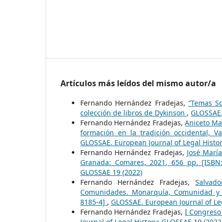
Artículos más leídos del mismo autor/a
Fernando Hernández Fradejas,
“Temas So
colección de libros de Dykinson
,
GLOSSAE. 
Fernando Hernández Fradejas,
Aniceto Ma
formación en la tradición occidental, V
GLOSSAE. European Journal of Legal Histo
Fernando Hernández Fradejas,
José María
Granada: Comares, 2021, 656 pp. [ISBN
GLOSSAE 19 (2022)
Fernando Hernández Fradejas,
Salvad
Comunidades. Monarquía, Comunidad y par
8185-4]
,
GLOSSAE. European Journal of Leg
Fernando Hernández Fradejas,
I Congreso
Journal of Legal History: GLOSSAE 19 (2022