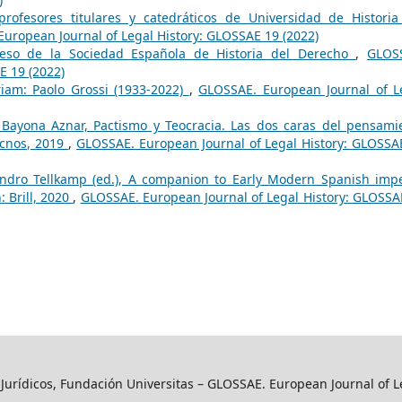
rofesores titulares y catedráticos de Universidad de Historia
uropean Journal of Legal History: GLOSSAE 19 (2022)
reso de la Sociedad Española de Historia del Derecho
,
GLOS
E 19 (2022)
iam: Paolo Grossi (1933-2022)
,
GLOSSAE. European Journal of L
Bayona Aznar, Pactismo y Teocracia. Las dos caras del pensami
ecnos, 2019
,
GLOSSAE. European Journal of Legal History: GLOSSA
andro Tellkamp (ed.), A companion to Early Modern Spanish impe
: Brill, 2020
,
GLOSSAE. European Journal of Legal History: GLOSSA
y Jurídicos, Fundación Universitas – GLOSSAE. European Journal of L