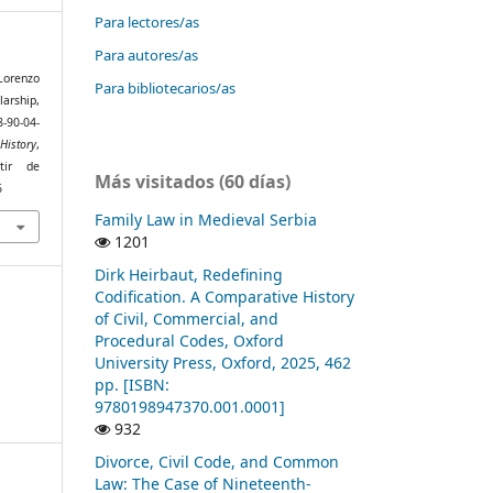
Para lectores/as
Para autores/as
Lorenzo
Para bibliotecarios/as
larship,
8-90-04-
History
,
tir de
Más visitados (60 días)
6
Family Law in Medieval Serbia
1201
Dirk Heirbaut, Redefining
Codification. A Comparative History
of Civil, Commercial, and
Procedural Codes, Oxford
University Press, Oxford, 2025, 462
pp. [ISBN:
9780198947370.001.0001]
932
Divorce, Civil Code, and Common
Law: The Case of Nineteenth-