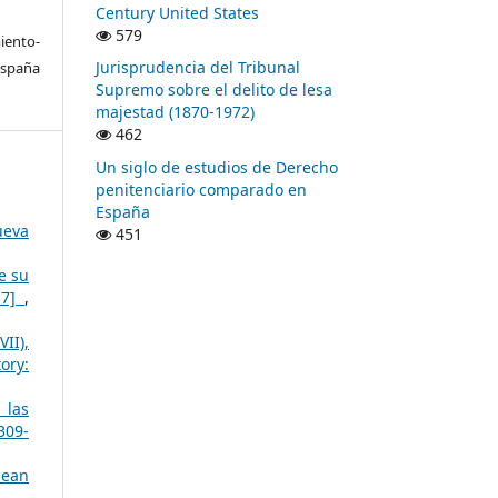
Century United States
579
ento-
Jurisprudencia del Tribunal
España
Supremo sobre el delito de lesa
majestad (1870-1972)
462
Un siglo de estudios de Derecho
penitenciario comparado en
España
ueva
451
e su
3-7]
,
II),
ory:
 las
309-
pean