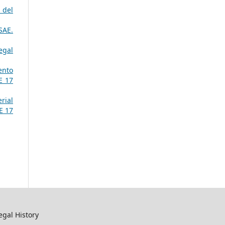
 del
SAE.
egal
ento
E 17
rial
E 17
egal History