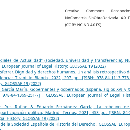
Creative Commons Reconocimi
NoComercial-SinObraDerivada 4.0 
(CC BY-NC-ND 4.0 ES)
ciales de Actualidad” (sociedad, universidad y transferencia). N
European Journal of Legal History: GLOSSAE 19 (2022)
sferrer, Dignidad y derechos humanos. Un análisis retrospectivo d
alencia: Tirant lo Blanch, 2022, 297 pp. [ISBN: 978-84-1113-77
ry: GLOSSAE 19 (2022)
 García Marín, Gobernantes y gobernados (España, siglos XVI y XV
: 978-84-1369-251-7]
,
GLOSSAE. European Journal of Legal Hist
or Rus Rufino & Eduardo Fernández García, La rebelión de
ticipación política, Madrid: Tecnos, 2021, 453 pp. [ISBN: 84-
al History: GLOSSAE 19 (2022)
 de la Sociedad Española de Historia del Derecho
,
GLOSSAE. Euro
)