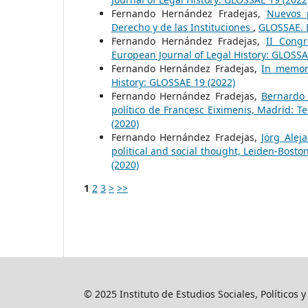
Fernando Hernández Fradejas,
Nuevos p
Derecho y de las Instituciones
,
GLOSSAE. E
Fernando Hernández Fradejas,
II Cong
European Journal of Legal History: GLOSSA
Fernando Hernández Fradejas,
In memor
History: GLOSSAE 19 (2022)
Fernando Hernández Fradejas,
Bernardo 
político de Francesc Eiximenis, Madrid: T
(2020)
Fernando Hernández Fradejas,
Jörg Alej
political and social thought, Leiden-Boston
(2020)
1
2
3
>
>>
© 2025 Instituto de Estudios Sociales, Políticos 