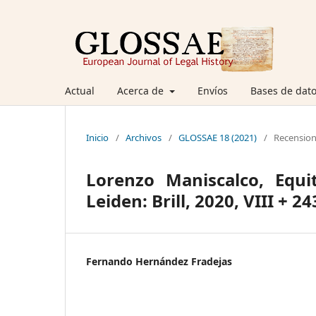
Actual
Acerca de
Envíos
Bases de dato
Inicio
/
Archivos
/
GLOSSAE 18 (2021)
/
Recensio
Lorenzo Maniscalco, Equi
Leiden: Brill, 2020, VIII + 2
Fernando Hernández Fradejas