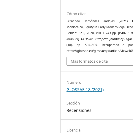
Cómo citar
Fernando Hernández Fradejas. (2021). 
Maniscalco, Equity in Early Modern legal scho
Leiden: Brill, 2020, VIII + 243 pp. [ISBN: 97
40480-9].
GLOSSAE. European Journal of Legal 
(18), pp. 504–505. Recuperado a par
https://glossae.eu/glossaeojs/article/view/46
Más formatos de cita
Número
GLOSSAE 18 (2021)
Sección
Recensiones
Licencia