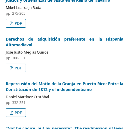
Juicios y ordenanzas de visita en el Reino de Navarra
Mikel Lizarraga Rada
pp. 275-305
PDF
Derechos de adquisición preferente en la Hispania
Altomedieval
José Justo Megías Quirós
pp. 306-331
PDF
Repercusión del Motín de la Granja en Puerto Rico: Entre la
Constitución de 1812 y el independentismo
Daniel Martínez Cristóbal
pp. 332-351
PDF
“Not by choice, but by necessity”. The readmission of Jews