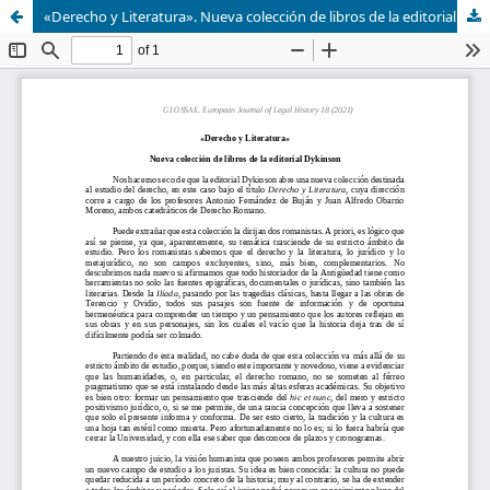
«Derecho y Literatura». Nueva colección de libros de la editorial Dykinson