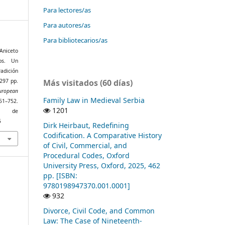
Para lectores/as
Para autores/as
Para bibliotecarios/as
Aniceto
os. Un
radición
Más visitados (60 días)
 297 pp.
ropean
Family Law in Medieval Serbia
1–752.
1201
r de
5
Dirk Heirbaut, Redefining
Codification. A Comparative History
of Civil, Commercial, and
Procedural Codes, Oxford
University Press, Oxford, 2025, 462
pp. [ISBN:
9780198947370.001.0001]
932
Divorce, Civil Code, and Common
Law: The Case of Nineteenth-