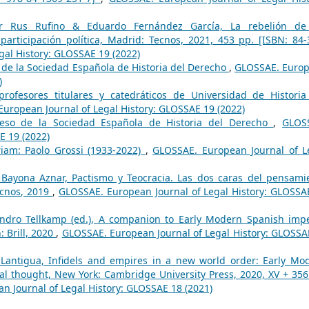
or Rus Rufino & Eduardo Fernández García, La rebelión de
ticipación política, Madrid: Tecnos, 2021, 453 pp. [ISBN: 84-
al History: GLOSSAE 19 (2022)
 de la Sociedad Española de Historia del Derecho
,
GLOSSAE. Euro
)
rofesores titulares y catedráticos de Universidad de Historia
uropean Journal of Legal History: GLOSSAE 19 (2022)
reso de la Sociedad Española de Historia del Derecho
,
GLOS
E 19 (2022)
iam: Paolo Grossi (1933-2022)
,
GLOSSAE. European Journal of L
Bayona Aznar, Pactismo y Teocracia. Las dos caras del pensami
ecnos, 2019
,
GLOSSAE. European Journal of Legal History: GLOSSA
andro Tellkamp (ed.), A companion to Early Modern Spanish impe
: Brill, 2020
,
GLOSSAE. European Journal of Legal History: GLOSSA
Lantigua, Infidels and empires in a new world order: Early Mo
gal thought, New York: Cambridge University Press, 2020, XV + 356
 Journal of Legal History: GLOSSAE 18 (2021)