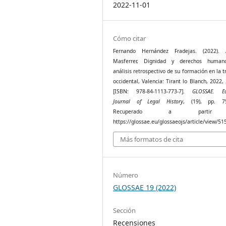
2022-11-01
Cómo citar
Fernando Hernández Fradejas. (2022). 
Masferrer, Dignidad y derechos human
análisis retrospectivo de su formación en la t
occidental, Valencia: Tirant lo Blanch, 2022,
[ISBN: 978-84-1113-773-7].
GLOSSAE. Eu
Journal of Legal History
, (19), pp. 75
Recuperado a parti
https://glossae.eu/glossaeojs/article/view/51
Más formatos de cita
Número
GLOSSAE 19 (2022)
Sección
Recensiones