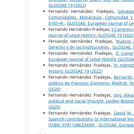
GLOSSAE 19 (2022)
Fernando Hernández Fradejas,
Salvad
Comunidades. Monarquía, Comunidad y par
8185-4]
,
GLOSSAE. European Journal of Leg
Fernando Hernández Fradejas,
I Congreso
Journal of Legal History: GLOSSAE 19 (2022
Fernando Hernández Fradejas,
Nuevos p
Derecho y de las Instituciones
,
GLOSSAE. E
Fernando Hernández Fradejas,
II Cong
European Journal of Legal History: GLOSSA
Fernando Hernández Fradejas,
In memor
History: GLOSSAE 19 (2022)
Fernando Hernández Fradejas,
Bernardo 
político de Francesc Eiximenis, Madrid: T
(2020)
Fernando Hernández Fradejas,
Jörg Alej
political and social thought, Leiden-Boston
(2020)
Fernando Hernández Fradejas,
David M. 
Spanish contributions to international le
[ISBN: 9781108633499]
,
GLOSSAE. European