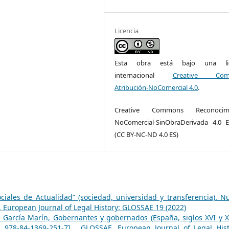
Licencia
Esta obra está bajo una lic
internacional
Creative Com
Atribución-NoComercial 4.0
.
Creative Commons Reconocimi
NoComercial-SinObraDerivada 4.0 
(CC BY-NC-ND 4.0 ES)
ciales de Actualidad” (sociedad, universidad y transferencia). N
European Journal of Legal History: GLOSSAE 19 (2022)
 García Marín, Gobernantes y gobernados (España, siglos XVI y XV
: 978-84-1369-251-7]
,
GLOSSAE. European Journal of Legal Hist