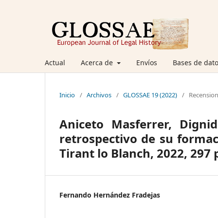
Actual
Acerca de
Envíos
Bases de dato
Inicio
/
Archivos
/
GLOSSAE 19 (2022)
/
Recensio
Aniceto Masferrer, Digni
retrospectivo de su formaci
Tirant lo Blanch, 2022, 297 
Fernando Hernández Fradejas