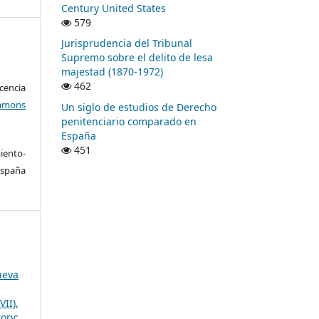
Century United States
579
Jurisprudencia del Tribunal
Supremo sobre el delito de lesa
majestad (1870-1972)
462
encia
mons
Un siglo de estudios de Derecho
penitenciario comparado en
España
451
ento-
España
ueva
II),
ory: