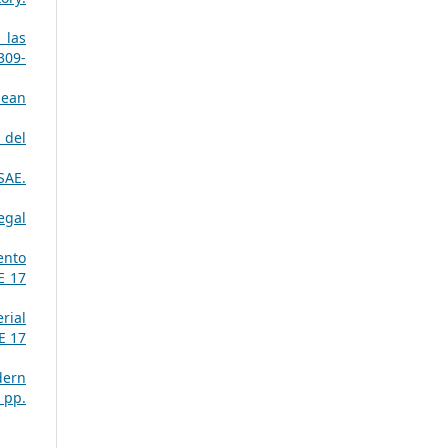
 las
309-
pean
 del
SAE.
egal
ento
E 17
rial
E 17
dern
 pp.