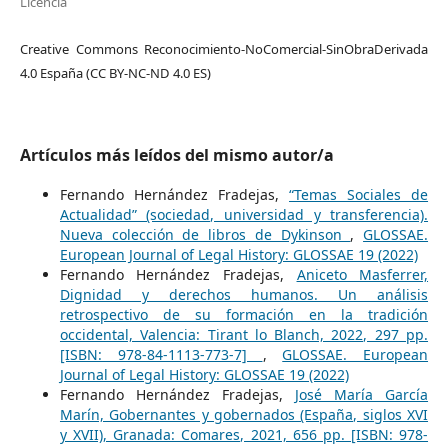
Licencia
Creative Commons Reconocimiento-NoComercial-SinObraDerivada
4.0 España (CC BY-NC-ND 4.0 ES)
Artículos más leídos del mismo autor/a
Fernando Hernández Fradejas,
“Temas Sociales de
Actualidad” (sociedad, universidad y transferencia).
Nueva colección de libros de Dykinson
,
GLOSSAE.
European Journal of Legal History: GLOSSAE 19 (2022)
Fernando Hernández Fradejas,
Aniceto Masferrer,
Dignidad y derechos humanos. Un análisis
retrospectivo de su formación en la tradición
occidental, Valencia: Tirant lo Blanch, 2022, 297 pp.
[ISBN: 978-84-1113-773-7]
,
GLOSSAE. European
Journal of Legal History: GLOSSAE 19 (2022)
Fernando Hernández Fradejas,
José María García
Marín, Gobernantes y gobernados (España, siglos XVI
y XVII), Granada: Comares, 2021, 656 pp. [ISBN: 978-