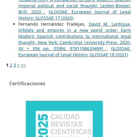
imperial political and social thought, Leiden-Boston:
Brill, 2020
,
GLOSSAE. European Journal of Legal
History: GLOSSAE 17 (2020)
Fernando Hernández Fradejas,
David M. Lantigua,
Infidels and empires in a new world order: Early
Modern Spanish contributions to international legal
thought, New York: Cambridge University Press, 2020,
XV + 356 pp. [ISBN: 9781108633499]
,
GLOSSAE.
European Journal of Legal History: GLOSSAE 18 (2021)
1
2
3
>
>>
Certificaciones