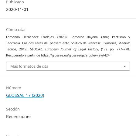
Publicado
2020-11-01
Cómo citar
Fernando Hernández Fradejas. (2020). Bernardo Bayona Aznar, Pactismo y
Teocracia. Las dos caras del pensamiento político de Francesc Eiximenis, Madrid:
Tecnos, 2019.
GLOSSAE. European Journal of Legal History
, (17), pp. 777–778.
Recuperado a partir de https://glossae.eu/glossaeojs/article/view/424
Más formatos de cita
Número
GLOSSAE 17 (2020)
Sección
Recensiones