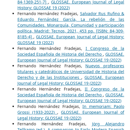
84-1369-251-7]
,
GLOSSAE. European Journal of Legal
History: GLOSSAE 19 (2022)
Fernando Hernández Fradejas,
Salvador Rus Rufino &
Eduardo Fernández García, La rebelión de las
Comunidades. Monarquía, Comunidad y participación
política, Madrid: Tecnos, 2021, 453 pp. [ISBN: 84-309-
8185-4]
,
GLOSSAE. European Journal of Legal History:
GLOSSAE 19 (2022)
Fernando Hernández Fradejas,
I Congreso de la
Sociedad Española de Historia del Derecho
,
GLOSSAE.
European Journal of Legal History: GLOSSAE 19 (2022)
Fernando Hernández Fradejas,
Nuevos profesores
titulares y catedráticos de Universidad de Historia del
Derecho y de las Instituciones
,
GLOSSAE. European
Journal of Legal History: GLOSSAE 19 (2022)
Fernando Hernández Fradejas,
II Congreso de la
Sociedad Española de Historia del Derecho
,
GLOSSAE.
European Journal of Legal History: GLOSSAE 19 (2022)
Fernando Hernández Fradejas,
In memoriam: Paolo
Grossi (1933-2022)
,
GLOSSAE. European Journal of
Legal History: GLOSSAE 19 (2022)
Fernando Hernández Fradejas,
Jörg Alejandro
Tellkamp (ed.), A companion to Early Modern Spanish