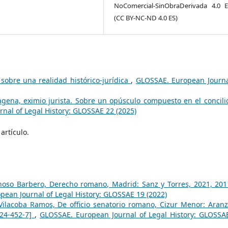
NoComercial-SinObraDerivada 4.0 
(CC BY-NC-ND 4.0 ES)
sobre una realidad histórico-jurídica
,
GLOSSAE. European Journa
agena, eximio jurista. Sobre un opúsculo compuesto en el concili
nal of Legal History: GLOSSAE 22 (2025)
artículo.
oso Barbero, Derecho romano, Madrid: Sanz y Torres, 2021, 201
ean Journal of Legal History: GLOSSAE 19 (2022)
ilacoba Ramos, De officio senatorio romano, Cizur Menor: Aranz
124-452-7]
,
GLOSSAE. European Journal of Legal History: GLOSSA