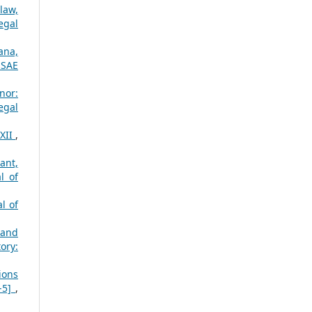
law,
egal
ana,
SSAE
nor:
egal
 XII
,
ant,
l of
l of
 and
ory:
ions
4-5]
,