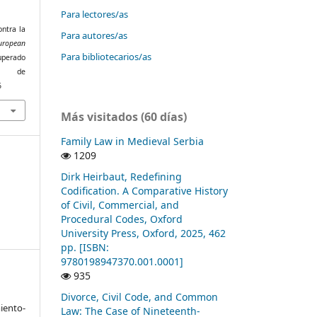
Para lectores/as
ontra la
Para autores/as
uropean
Para bibliotecarios/as
cuperado
de
6
Más visitados (60 días)
Family Law in Medieval Serbia
1209
Dirk Heirbaut, Redefining
Codification. A Comparative History
of Civil, Commercial, and
Procedural Codes, Oxford
University Press, Oxford, 2025, 462
pp. [ISBN:
9780198947370.001.0001]
935
Divorce, Civil Code, and Common
ento-
Law: The Case of Nineteenth-