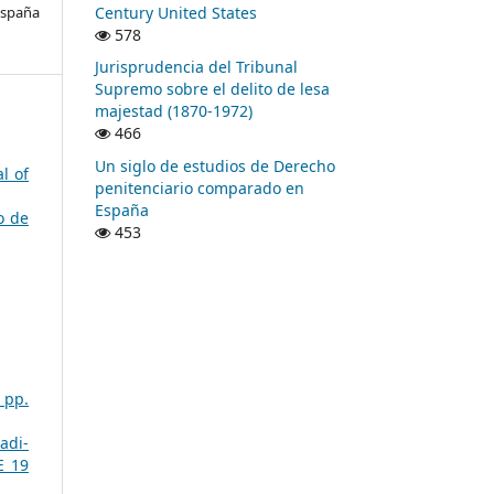
Century United States
España
578
Jurisprudencia del Tribunal
Supremo sobre el delito de lesa
majestad (1870-1972)
466
Un siglo de estudios de Derecho
l of
penitenciario comparado en
España
o de
453
 pp.
adi-
E 19