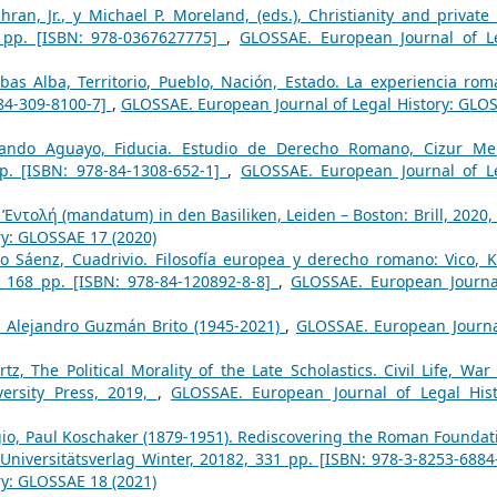
hran, Jr., y Michael P. Moreland, (eds.), Christianity and private 
 pp. [ISBN: 978-0367627775]
,
GLOSSAE. European Journal of L
bas Alba, Territorio, Pueblo, Nación, Estado. La experiencia rom
-84-309-8100-7]
,
GLOSSAE. European Journal of Legal History: GLO
nando Aguayo, Fiducia. Estudio de Derecho Romano, Cizur Me
p. [ISBN: 978-84-1308-652-1]
,
GLOSSAE. European Journal of L
 ’Εντολή (mandatum) in den Basiliken, Leiden – Boston: Brill, 2020,
ry: GLOSSAE 17 (2020)
ro Sáenz, Cuadrivio. Filosofía europea y derecho romano: Vico, K
, 168 pp. [ISBN: 978-84-120892-8-8]
,
GLOSSAE. European Journa
 Alejandro Guzmán Brito (1945-2021)
,
GLOSSAE. European Journa
tz, The Political Morality of the Late Scholastics. Civil Life, War
ersity Press, 2019,
,
GLOSSAE. European Journal of Legal Hist
o, Paul Koschaker (1879-1951). Rediscovering the Roman Foundat
 Universitätsverlag Winter, 20182, 331 pp. [ISBN: 978-3-8253-688
ry: GLOSSAE 18 (2021)