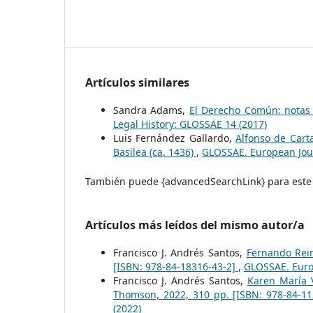
Artículos similares
Sandra Adams,
El Derecho Común: notas 
Legal History: GLOSSAE 14 (2017)
Luis Fernández Gallardo,
Alfonso de Cart
Basilea (ca. 1436)
,
GLOSSAE. European Jour
También puede {advancedSearchLink} para este 
Artículos más leídos del mismo autor/a
Francisco J. Andrés Santos,
Fernando Rein
[ISBN: 978-84-18316-43-2]
,
GLOSSAE. Europ
Francisco J. Andrés Santos,
Karen María V
Thomson, 2022, 310 pp. [ISBN: 978-84-1
(2022)