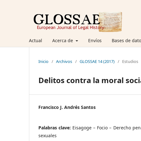
Actual
Acerca de
Envíos
Bases de dato
Inicio
/
Archivos
/
GLOSSAE 14 (2017)
/
Estudios
Delitos contra la moral soci
Francisco J. Andrés Santos
Palabras clave:
Eisagoge – Focio – Derecho pena
sexuales