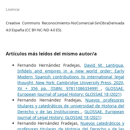
Licencia
Creative Commons Reconocimiento-NoComercial-SinObraDerivada
4.0 España (CC BY-NC-ND 4.0 ES)
Artículos más leídos del mismo autor/a
Fernando Hernández Fradejas,
David M. Lantigua,
Infidels and empires in a new world order: Early
Modern Spanish contributions to international legal
thought, New York: Cambridge University Press, 2020,
XV + 356 pp. [ISBN: 9781108633499]
,
GLOSSAE.
European Journal of Legal History: GLOSSAE 18 (2021)
Fernando Hernández Fradejas,
Nuevos profesores
titulares y catedráticos de universidad de Historia del
Derecho y de las Instituciones
,
GLOSSAE. European
Journal of Legal History: GLOSSAE 18 (2021)
Fernando Hernández Fradejas,
Nuevos catedráticos y
profesores titulares de Historia del Derecho y de las