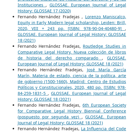
Instituciones
,
GLOSSAE. European Journal of Legal
History: GLOSSAE 17 (2020)
Fernando Hernández Fradejas ,
Lorenzo Maniscalco,
Equity in Early Modern legal scholarship, Leiden: Brill,
2020, VIII + 243 pp. [ISBN: 978-90-04-40480-9]
,
GLOSSAE. European Journal of Legal History: GLOSSAE
18 (2021)
Fernando Hernández Fradejas,
Routledge Studies in
Comparative Legal History. Nueva colección de libros
de historia del derecho comparado
,
GLOSSAE.
European Journal of Legal History: GLOSSAE 18 (2021)
Fernando Hernández Fradejas,
José María García
Marín, Materia de estado, ciencia de la política, arte
de gobierno (1500-1660), Madrid: Centro de Estudios
Políticos y Constitucionales, 2020, 480 pp. [ISBN: 978-
84-259-1831-5
,
GLOSSAE. European Journal of Legal
History: GLOSSAE 18 (2021)
Fernando Hernández Fradejas,
6th European Society
for Comparative Legal History Biennial Conference
(pospuesto por segunda vez)
,
GLOSSAE. European
Journal of Legal History: GLOSSAE 18 (2021)
Fernando Hernández Fradejas,
La Influencia del Code