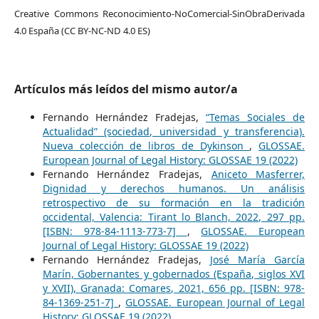
Creative Commons Reconocimiento-NoComercial-SinObraDerivada
4.0 España (CC BY-NC-ND 4.0 ES)
Artículos más leídos del mismo autor/a
Fernando Hernández Fradejas,
“Temas Sociales de
Actualidad” (sociedad, universidad y transferencia).
Nueva colección de libros de Dykinson
,
GLOSSAE.
European Journal of Legal History: GLOSSAE 19 (2022)
Fernando Hernández Fradejas,
Aniceto Masferrer,
Dignidad y derechos humanos. Un análisis
retrospectivo de su formación en la tradición
occidental, Valencia: Tirant lo Blanch, 2022, 297 pp.
[ISBN: 978-84-1113-773-7]
,
GLOSSAE. European
Journal of Legal History: GLOSSAE 19 (2022)
Fernando Hernández Fradejas,
José María García
Marín, Gobernantes y gobernados (España, siglos XVI
y XVII), Granada: Comares, 2021, 656 pp. [ISBN: 978-
84-1369-251-7]
,
GLOSSAE. European Journal of Legal
History: GLOSSAE 19 (2022)