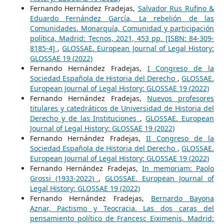
Fernando Hernández Fradejas,
Salvador Rus Rufino &
Eduardo Fernández García, La rebelión de las
Comunidades. Monarquía, Comunidad y participación
política, Madrid: Tecnos, 2021, 453 pp. [ISBN: 84-309-
8185-4]
,
GLOSSAE. European Journal of Legal History:
GLOSSAE 19 (2022)
Fernando Hernández Fradejas,
I Congreso de la
Sociedad Española de Historia del Derecho
,
GLOSSAE.
European Journal of Legal History: GLOSSAE 19 (2022)
Fernando Hernández Fradejas,
Nuevos profesores
titulares y catedráticos de Universidad de Historia del
Derecho y de las Instituciones
,
GLOSSAE. European
Journal of Legal History: GLOSSAE 19 (2022)
Fernando Hernández Fradejas,
II Congreso de la
Sociedad Española de Historia del Derecho
,
GLOSSAE.
European Journal of Legal History: GLOSSAE 19 (2022)
Fernando Hernández Fradejas,
In memoriam: Paolo
Grossi (1933-2022)
,
GLOSSAE. European Journal of
Legal History: GLOSSAE 19 (2022)
Fernando Hernández Fradejas,
Bernardo Bayona
Aznar, Pactismo y Teocracia. Las dos caras del
pensamiento político de Francesc Eiximenis, Madrid: