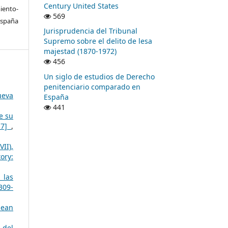
Century United States
ento-
569
España
Jurisprudencia del Tribunal
Supremo sobre el delito de lesa
majestad (1870-1972)
456
Un siglo de estudios de Derecho
penitenciario comparado en
ueva
España
441
e su
3-7]
,
II),
ory:
 las
309-
pean
 del