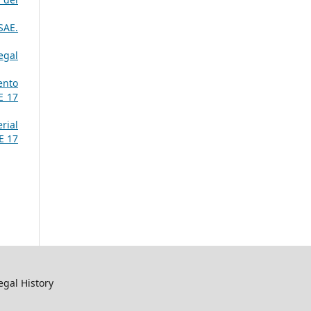
SAE.
egal
ento
E 17
rial
E 17
egal History