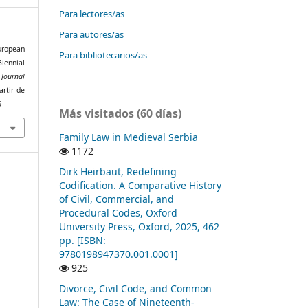
Para lectores/as
Para autores/as
uropean
Para bibliotecarios/as
iennial
Journal
artir de
5
Más visitados (60 días)
Family Law in Medieval Serbia
1172
Dirk Heirbaut, Redefining
Codification. A Comparative History
of Civil, Commercial, and
Procedural Codes, Oxford
University Press, Oxford, 2025, 462
pp. [ISBN:
9780198947370.001.0001]
925
Divorce, Civil Code, and Common
Law: The Case of Nineteenth-