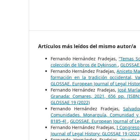
Artículos más leídos del mismo autor/a
Fernando Hernández Fradejas,
“Temas So
colección de libros de Dykinson
,
GLOSSAE. 
Fernando Hernández Fradejas,
Aniceto Ma
formación en la tradición occidental, V
GLOSSAE. European Journal of Legal Histo
Fernando Hernández Fradejas,
José María
Granada: Comares, 2021, 656 pp. [ISBN
GLOSSAE 19 (2022)
Fernando Hernández Fradejas,
Salvad
Comunidades. Monarquía, Comunidad y par
8185-4]
,
GLOSSAE. European Journal of Leg
Fernando Hernández Fradejas,
I Congreso
Journal of Legal History: GLOSSAE 19 (2022
Fernando Hernández Fradejas,
Nuevos p