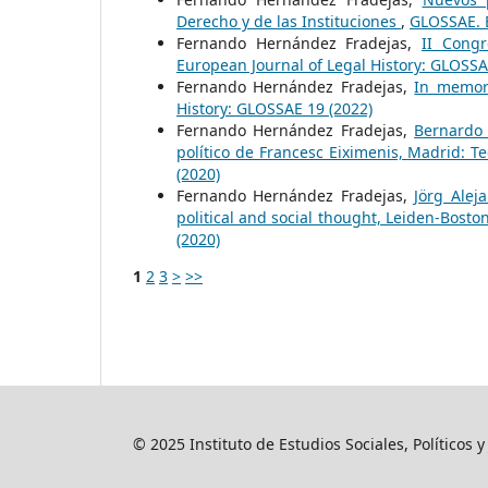
Derecho y de las Instituciones
,
GLOSSAE. E
Fernando Hernández Fradejas,
II Cong
European Journal of Legal History: GLOSSA
Fernando Hernández Fradejas,
In memor
History: GLOSSAE 19 (2022)
Fernando Hernández Fradejas,
Bernardo 
político de Francesc Eiximenis, Madrid: T
(2020)
Fernando Hernández Fradejas,
Jörg Alej
political and social thought, Leiden-Boston
(2020)
1
2
3
>
>>
© 2025 Instituto de Estudios Sociales, Políticos 