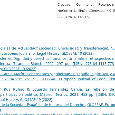
Creative Commons Reconocimi
NoComercial-SinObraDerivada 4.0 
(CC BY-NC-ND 4.0 ES)
ciales de Actualidad” (sociedad, universidad y transferencia). N
European Journal of Legal History: GLOSSAE 19 (2022)
sferrer, Dignidad y derechos humanos. Un análisis retrospectivo d
alencia: Tirant lo Blanch, 2022, 297 pp. [ISBN: 978-84-1113-77
ry: GLOSSAE 19 (2022)
 García Marín, Gobernantes y gobernados (España, siglos XVI y XV
: 978-84-1369-251-7]
,
GLOSSAE. European Journal of Legal Hist
or Rus Rufino & Eduardo Fernández García, La rebelión de
ticipación política, Madrid: Tecnos, 2021, 453 pp. [ISBN: 84-
al History: GLOSSAE 19 (2022)
 de la Sociedad Española de Historia del Derecho
,
GLOSSAE. Euro
)
rofesores titulares y catedráticos de Universidad de Historia