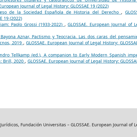
uropean Journal of Legal History: GLOSSAE 19 (2022)
reso de la Sociedad Española de Historia del Derecho
,
GLOS
E 19 (2022)
iam: Paolo Grossi (1933-2022)
,
GLOSSAE. European Journal of L
Bayona Aznar, Pactismo y Teocracia. Las dos caras del pensami
ecnos, 2019
,
GLOSSAE. European Journal of Legal History: GLOSSA
andro Tellkamp (ed.), A companion to Early Modern Spanish impe
: Brill, 2020
,
GLOSSAE. European Journal of Legal History: GLOSSA
y Jurídicos, Fundación Universitas – GLOSSAE. European Journal of L