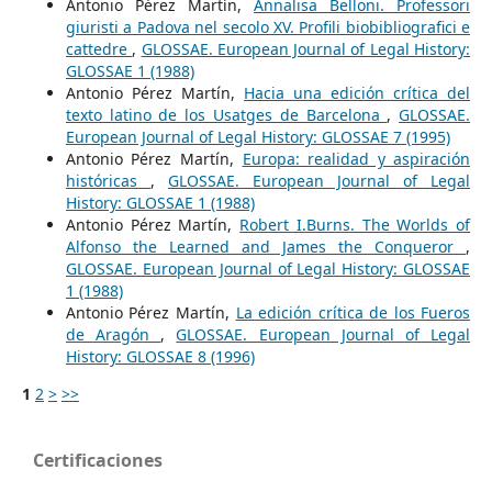
Antonio Pérez Martín,
Annalisa Belloni. Professori
giuristi a Padova nel secolo XV. Profili biobibliografici e
cattedre
,
GLOSSAE. European Journal of Legal History:
GLOSSAE 1 (1988)
Antonio Pérez Martín,
Hacia una edición crítica del
texto latino de los Usatges de Barcelona
,
GLOSSAE.
European Journal of Legal History: GLOSSAE 7 (1995)
Antonio Pérez Martín,
Europa: realidad y aspiración
históricas
,
GLOSSAE. European Journal of Legal
History: GLOSSAE 1 (1988)
Antonio Pérez Martín,
Robert I.Burns. The Worlds of
Alfonso the Learned and James the Conqueror
,
GLOSSAE. European Journal of Legal History: GLOSSAE
1 (1988)
Antonio Pérez Martín,
La edición crítica de los Fueros
de Aragón
,
GLOSSAE. European Journal of Legal
History: GLOSSAE 8 (1996)
1
2
>
>>
Certificaciones