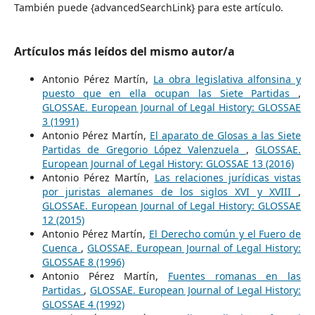
También puede {advancedSearchLink} para este artículo.
Artículos más leídos del mismo autor/a
Antonio Pérez Martín,
La obra legislativa alfonsina y
puesto que en ella ocupan las Siete Partidas
,
GLOSSAE. European Journal of Legal History: GLOSSAE
3 (1991)
Antonio Pérez Martín,
El aparato de Glosas a las Siete
Partidas de Gregorio López Valenzuela
,
GLOSSAE.
European Journal of Legal History: GLOSSAE 13 (2016)
Antonio Pérez Martín,
Las relaciones jurídicas vistas
por juristas alemanes de los siglos XVI y XVIII
,
GLOSSAE. European Journal of Legal History: GLOSSAE
12 (2015)
Antonio Pérez Martín,
El Derecho común y el Fuero de
Cuenca
,
GLOSSAE. European Journal of Legal History:
GLOSSAE 8 (1996)
Antonio Pérez Martín,
Fuentes romanas en las
Partidas
,
GLOSSAE. European Journal of Legal History:
GLOSSAE 4 (1992)