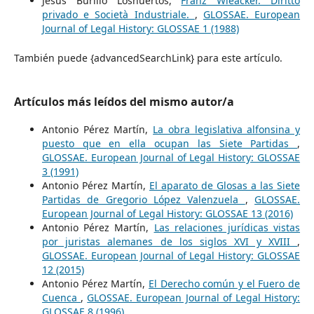
Jesús Burillo Loshuertos,
Franz Wieacker. Diritto
privado e Società Industriale.
,
GLOSSAE. European
Journal of Legal History: GLOSSAE 1 (1988)
También puede {advancedSearchLink} para este artículo.
Artículos más leídos del mismo autor/a
Antonio Pérez Martín,
La obra legislativa alfonsina y
puesto que en ella ocupan las Siete Partidas
,
GLOSSAE. European Journal of Legal History: GLOSSAE
3 (1991)
Antonio Pérez Martín,
El aparato de Glosas a las Siete
Partidas de Gregorio López Valenzuela
,
GLOSSAE.
European Journal of Legal History: GLOSSAE 13 (2016)
Antonio Pérez Martín,
Las relaciones jurídicas vistas
por juristas alemanes de los siglos XVI y XVIII
,
GLOSSAE. European Journal of Legal History: GLOSSAE
12 (2015)
Antonio Pérez Martín,
El Derecho común y el Fuero de
Cuenca
,
GLOSSAE. European Journal of Legal History:
GLOSSAE 8 (1996)