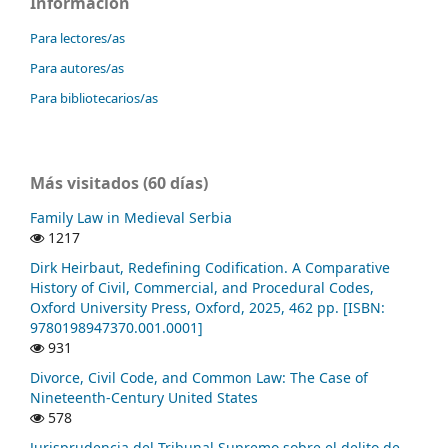
Información
Para lectores/as
Para autores/as
Para bibliotecarios/as
Más visitados (60 días)
Family Law in Medieval Serbia
1217
Dirk Heirbaut, Redefining Codification. A Comparative
History of Civil, Commercial, and Procedural Codes,
Oxford University Press, Oxford, 2025, 462 pp. [ISBN:
9780198947370.001.0001]
931
Divorce, Civil Code, and Common Law: The Case of
Nineteenth-Century United States
578
Jurisprudencia del Tribunal Supremo sobre el delito de