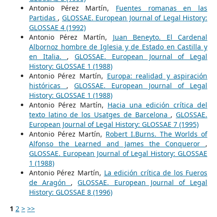
Antonio Pérez Martín,
Fuentes romanas en las
Partidas
,
GLOSSAE. European Journal of Legal History:
GLOSSAE 4 (1992)
Antonio Pérez Martín,
Juan Beneyto. El Cardenal
Albornoz hombre de Iglesia y de Estado en Castilla y
en Italia.
,
GLOSSAE. European Journal of Legal
History: GLOSSAE 1 (1988)
Antonio Pérez Martín,
Europa: realidad y aspiración
históricas
,
GLOSSAE. European Journal of Legal
History: GLOSSAE 1 (1988)
Antonio Pérez Martín,
Hacia una edición crítica del
texto latino de los Usatges de Barcelona
,
GLOSSAE.
European Journal of Legal History: GLOSSAE 7 (1995)
Antonio Pérez Martín,
Robert I.Burns. The Worlds of
Alfonso the Learned and James the Conqueror
,
GLOSSAE. European Journal of Legal History: GLOSSAE
1 (1988)
Antonio Pérez Martín,
La edición crítica de los Fueros
de Aragón
,
GLOSSAE. European Journal of Legal
History: GLOSSAE 8 (1996)
1
2
>
>>