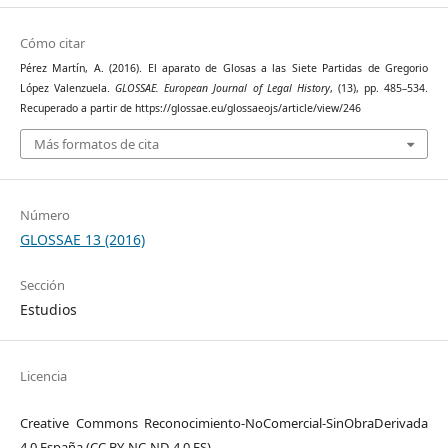
Cómo citar
Pérez Martín, A. (2016). El aparato de Glosas a las Siete Partidas de Gregorio
López Valenzuela.
GLOSSAE. European Journal of Legal History
, (13), pp. 485–534.
Recuperado a partir de https://glossae.eu/glossaeojs/article/view/246
Más formatos de cita
Número
GLOSSAE 13 (2016)
Sección
Estudios
Licencia
Creative Commons Reconocimiento-NoComercial-SinObraDerivada
4.0 España (CC BY-NC-ND 4.0 ES)