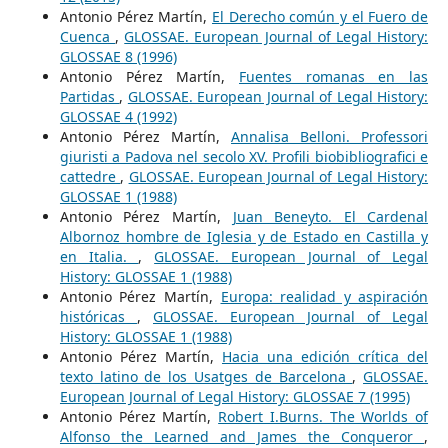
Antonio Pérez Martín,
El Derecho común y el Fuero de
Cuenca
,
GLOSSAE. European Journal of Legal History:
GLOSSAE 8 (1996)
Antonio Pérez Martín,
Fuentes romanas en las
Partidas
,
GLOSSAE. European Journal of Legal History:
GLOSSAE 4 (1992)
Antonio Pérez Martín,
Annalisa Belloni. Professori
giuristi a Padova nel secolo XV. Profili biobibliografici e
cattedre
,
GLOSSAE. European Journal of Legal History:
GLOSSAE 1 (1988)
Antonio Pérez Martín,
Juan Beneyto. El Cardenal
Albornoz hombre de Iglesia y de Estado en Castilla y
en Italia.
,
GLOSSAE. European Journal of Legal
History: GLOSSAE 1 (1988)
Antonio Pérez Martín,
Europa: realidad y aspiración
históricas
,
GLOSSAE. European Journal of Legal
History: GLOSSAE 1 (1988)
Antonio Pérez Martín,
Hacia una edición crítica del
texto latino de los Usatges de Barcelona
,
GLOSSAE.
European Journal of Legal History: GLOSSAE 7 (1995)
Antonio Pérez Martín,
Robert I.Burns. The Worlds of
Alfonso the Learned and James the Conqueror
,