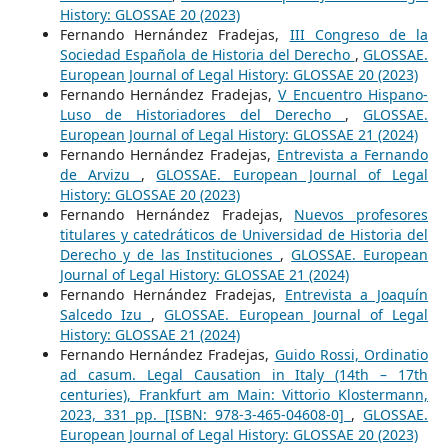
History: GLOSSAE 20 (2023)
Fernando Hernández Fradejas,
III Congreso de la
Sociedad Española de Historia del Derecho
,
GLOSSAE.
European Journal of Legal History: GLOSSAE 20 (2023)
Fernando Hernández Fradejas,
V Encuentro Hispano-
Luso de Historiadores del Derecho
,
GLOSSAE.
European Journal of Legal History: GLOSSAE 21 (2024)
Fernando Hernández Fradejas,
Entrevista a Fernando
de Arvizu
,
GLOSSAE. European Journal of Legal
History: GLOSSAE 20 (2023)
Fernando Hernández Fradejas,
Nuevos profesores
titulares y catedráticos de Universidad de Historia del
Derecho y de las Instituciones
,
GLOSSAE. European
Journal of Legal History: GLOSSAE 21 (2024)
Fernando Hernández Fradejas,
Entrevista a Joaquín
Salcedo Izu
,
GLOSSAE. European Journal of Legal
History: GLOSSAE 21 (2024)
Fernando Hernández Fradejas,
Guido Rossi, Ordinatio
ad casum. Legal Causation in Italy (14th – 17th
centuries), Frankfurt am Main: Vittorio Klostermann,
2023, 331 pp. [ISBN: 978-3-465-04608-0]
,
GLOSSAE.
European Journal of Legal History: GLOSSAE 20 (2023)