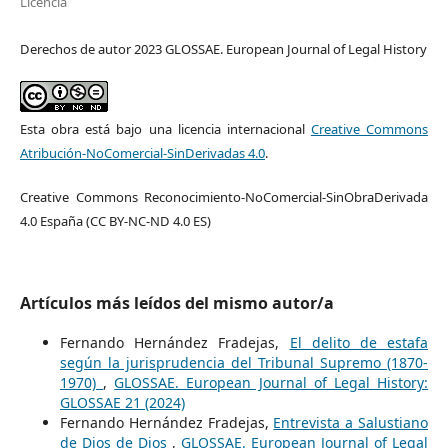
Licencia
Derechos de autor 2023 GLOSSAE. European Journal of Legal History
Esta obra está bajo una licencia internacional
Creative Commons
Atribución-NoComercial-SinDerivadas 4.0
.
Creative Commons Reconocimiento-NoComercial-SinObraDerivada
4.0 España (CC BY-NC-ND 4.0 ES)
Artículos más leídos del mismo autor/a
Fernando Hernández Fradejas,
El delito de estafa
según la jurisprudencia del Tribunal Supremo (1870-
1970)
,
GLOSSAE. European Journal of Legal History:
GLOSSAE 21 (2024)
Fernando Hernández Fradejas,
Entrevista a Salustiano
de Dios de Dios
,
GLOSSAE. European Journal of Legal