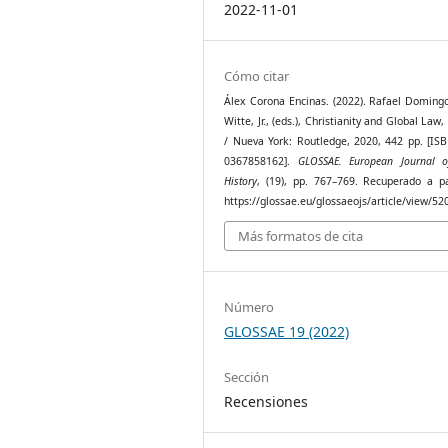
2022-11-01
Cómo citar
Álex Corona Encinas. (2022). Rafael Domingo
Witte, Jr., (eds.), Christianity and Global Law
/ Nueva York: Routledge, 2020, 442 pp. [ISB
0367858162].
GLOSSAE. European Journal o
History
, (19), pp. 767–769. Recuperado a pa
https://glossae.eu/glossaeojs/article/view/52
Más formatos de cita
Número
GLOSSAE 19 (2022)
Sección
Recensiones