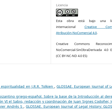
Licencia
Esta obra está bajo una lic
internacional
Creative Com
Atribución-NoComercial 4.0
.
Creative Commons Reconocimi
NoComercial-SinObraDerivada 4.0 
(CC BY-NC-ND 4.0 ES)
 espiritualidad en J.R.R. Tolkien
,
GLOSSAE. European Journal of L
 bizantino griego-español. Sobre la base de la Introducción al der
ón VI el Sabio, redacción y coordinación de Juan Signes Codoñer, J
vier Andrés S
,
GLOSSAE. European Journal of Legal History: GLO