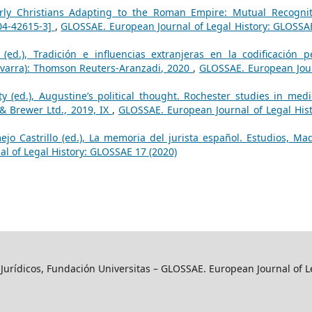
rly Christians Adapting to the Roman Empire: Mutual Recognit
-04-42615-3]
,
GLOSSAE. European Journal of Legal History: GLOSSA
(ed.), Tradición e influencias extranjeras en la codificación p
avarra): Thomson Reuters-Aranzadi, 2020
,
GLOSSAE. European Jou
y (ed.), Augustine’s political thought. Rochester studies in medi
 & Brewer Ltd., 2019, IX
,
GLOSSAE. European Journal of Legal Hist
o Castrillo (ed.), La memoria del jurista español. Estudios, Mad
l of Legal History: GLOSSAE 17 (2020)
y Jurídicos, Fundación Universitas – GLOSSAE. European Journal of L