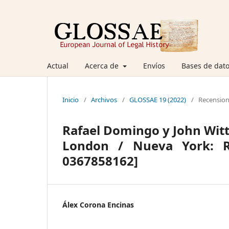
Actual
Acerca de
Envíos
Bases de dato
Inicio
/
Archivos
/
GLOSSAE 19 (2022)
/
Recensio
Rafael Domingo y John Witte,
London / Nueva York: Ro
0367858162]
Álex Corona Encinas