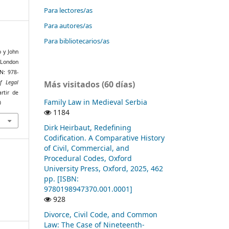
Para lectores/as
Para autores/as
Para bibliotecarios/as
 y John
, London
N: 978-
Más visitados (60 días)
f Legal
rtir de
Family Law in Medieval Serbia
0
1184
Dirk Heirbaut, Redefining
Codification. A Comparative History
of Civil, Commercial, and
Procedural Codes, Oxford
University Press, Oxford, 2025, 462
pp. [ISBN:
9780198947370.001.0001]
928
Divorce, Civil Code, and Common
Law: The Case of Nineteenth-