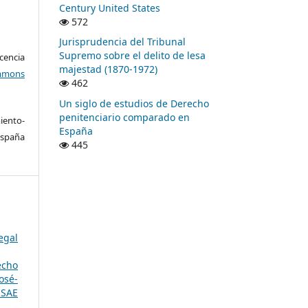
Century United States
572
Jurisprudencia del Tribunal
Supremo sobre el delito de lesa
encia
majestad (1870-1972)
mons
462
Un siglo de estudios de Derecho
penitenciario comparado en
ento-
España
España
445
egal
echo
osé-
SSAE