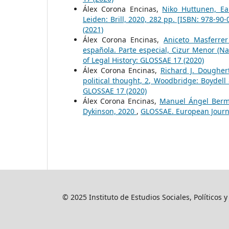
Álex Corona Encinas,
Niko Huttunen, Ea
Leiden: Brill, 2020, 282 pp. [ISBN: 978-90
(2021)
Álex Corona Encinas,
Aniceto Masferrer 
española. Parte especial, Cizur Menor (N
of Legal History: GLOSSAE 17 (2020)
Álex Corona Encinas,
Richard J. Doughert
political thought, 2, Woodbridge: Boydell
GLOSSAE 17 (2020)
Álex Corona Encinas,
Manuel Ángel Bermej
Dykinson, 2020
,
GLOSSAE. European Journa
© 2025 Instituto de Estudios Sociales, Políticos 