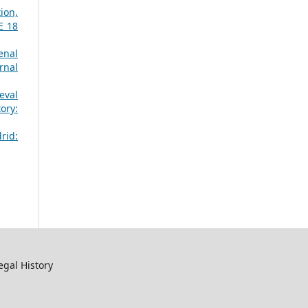
ion,
E 18
enal
rnal
eval
ory:
rid:
egal History