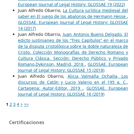
European Journal of Legal History: GLOSSAE 19 (2022)
Juan Alfredo Obarrio,
La Cultura jurídica medieval del
saber en El juego de los abalorios de Hermann Hesse
,
GLOSSAE. European Journal of Legal History: GLOSSAE
14 (2017)
Juan Alfredo Obarrio,
Juan Antonio Bueno Delgado, El
edicto justinianeo de los “Tres Capítulos” en el marco
de la disputa cristológica sobre la doble naturaleza de
Cristo. Colección Monografías de Derecho Romano y
Cultura Clásica. Sección: Derecho Público y Privado
Romano,Dykinson, Madrid, 2018
,
GLOSSAE. European
Journal of Legal History: GLOSSAE 15 (2018)
Juan Alfredo Obarrio,
Alicia Valmaña Ochaíta, Los
discursos de Catón y Lucio Valerio en el 195 a. C.,
Cartagena: Autor-Editor, 2019
,
GLOSSAE. European
Journal of Legal History: GLOSSAE 16 (2019)
1
2
3
4
>
>>
Certificaciones