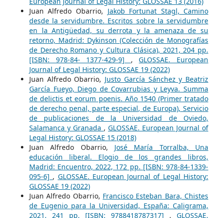
European Journal of Legal History: GLOSSAE 13 (2016)
Juan Alfredo Obarrio,
Jakob Fortunat Stagl, Camino
desde la servidumbre. Escritos sobre la servidumbre
en la Antigüedad, su derrota y la amenaza de su
retorno, Madrid: Dykinson (Colección de Monografías
de Derecho Romano y Cultura Clásica), 2021, 204 pp.
[ISBN: 978-84- 1377-429-9]
,
GLOSSAE. European
Journal of Legal History: GLOSSAE 19 (2022)
Juan Alfredo Obarrio,
Justo García Sánchez y Beatriz
García Fueyo, Diego de Covarrubias y Leyva. Summa
de delictis et eorum poenis. Año 1540 (Primer tratado
de derecho penal, parte especial, de Europa), Servicio
de publicaciones de la Universidad de Oviedo,
Salamanca y Granada
,
GLOSSAE. European Journal of
Legal History: GLOSSAE 15 (2018)
Juan Alfredo Obarrio,
José María Torralba, Una
educación liberal. Elogio de los grandes libros,
Madrid: Encuentro, 2022, 172 pp. [ISBN: 978-84-1339-
095-6]
,
GLOSSAE. European Journal of Legal History:
GLOSSAE 19 (2022)
Juan Alfredo Obarrio,
Francisco Esteban Bara, Chistes
de Eugenio para la Universidad, España: Caligrama,
2021, 241 pp. [ISBN: 9788418787317]
,
GLOSSAE.