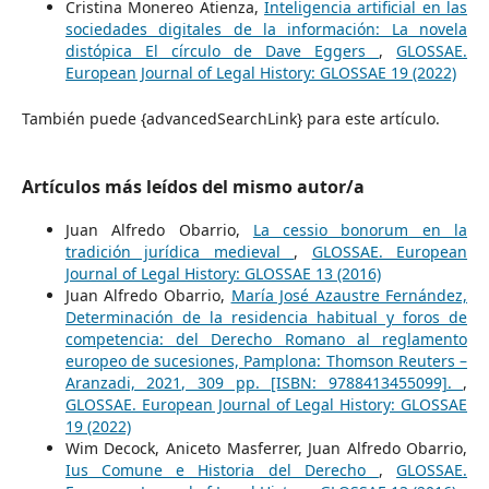
Cristina Monereo Atienza,
Inteligencia artificial en las
sociedades digitales de la información: La novela
distópica El círculo de Dave Eggers
,
GLOSSAE.
European Journal of Legal History: GLOSSAE 19 (2022)
También puede {advancedSearchLink} para este artículo.
Artículos más leídos del mismo autor/a
Juan Alfredo Obarrio,
La cessio bonorum en la
tradición jurídica medieval
,
GLOSSAE. European
Journal of Legal History: GLOSSAE 13 (2016)
Juan Alfredo Obarrio,
María José Azaustre Fernández,
Determinación de la residencia habitual y foros de
competencia: del Derecho Romano al reglamento
europeo de sucesiones, Pamplona: Thomson Reuters –
Aranzadi, 2021, 309 pp. [ISBN: 9788413455099].
,
GLOSSAE. European Journal of Legal History: GLOSSAE
19 (2022)
Wim Decock, Aniceto Masferrer, Juan Alfredo Obarrio,
Ius Comune e Historia del Derecho
,
GLOSSAE.