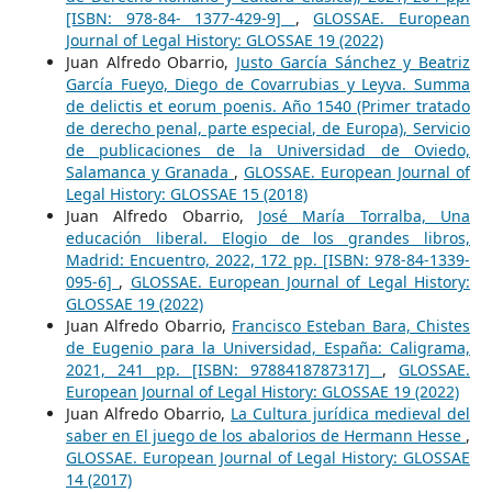
[ISBN: 978-84- 1377-429-9]
,
GLOSSAE. European
Journal of Legal History: GLOSSAE 19 (2022)
Juan Alfredo Obarrio,
Justo García Sánchez y Beatriz
García Fueyo, Diego de Covarrubias y Leyva. Summa
de delictis et eorum poenis. Año 1540 (Primer tratado
de derecho penal, parte especial, de Europa), Servicio
de publicaciones de la Universidad de Oviedo,
Salamanca y Granada
,
GLOSSAE. European Journal of
Legal History: GLOSSAE 15 (2018)
Juan Alfredo Obarrio,
José María Torralba, Una
educación liberal. Elogio de los grandes libros,
Madrid: Encuentro, 2022, 172 pp. [ISBN: 978-84-1339-
095-6]
,
GLOSSAE. European Journal of Legal History:
GLOSSAE 19 (2022)
Juan Alfredo Obarrio,
Francisco Esteban Bara, Chistes
de Eugenio para la Universidad, España: Caligrama,
2021, 241 pp. [ISBN: 9788418787317]
,
GLOSSAE.
European Journal of Legal History: GLOSSAE 19 (2022)
Juan Alfredo Obarrio,
La Cultura jurídica medieval del
saber en El juego de los abalorios de Hermann Hesse
,
GLOSSAE. European Journal of Legal History: GLOSSAE
14 (2017)