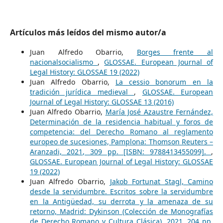
Artículos más leídos del mismo autor/a
Juan Alfredo Obarrio,
Borges frente al
nacionalsocialismo
,
GLOSSAE. European Journal of
Legal History: GLOSSAE 19 (2022)
Juan Alfredo Obarrio,
La cessio bonorum en la
tradición jurídica medieval
,
GLOSSAE. European
Journal of Legal History: GLOSSAE 13 (2016)
Juan Alfredo Obarrio,
María José Azaustre Fernández,
Determinación de la residencia habitual y foros de
competencia: del Derecho Romano al reglamento
europeo de sucesiones, Pamplona: Thomson Reuters –
Aranzadi, 2021, 309 pp. [ISBN: 9788413455099].
,
GLOSSAE. European Journal of Legal History: GLOSSAE
19 (2022)
Juan Alfredo Obarrio,
Jakob Fortunat Stagl, Camino
desde la servidumbre. Escritos sobre la servidumbre
en la Antigüedad, su derrota y la amenaza de su
retorno, Madrid: Dykinson (Colección de Monografías
de Derecho Romano y Cultura Clásica), 2021, 204 pp.