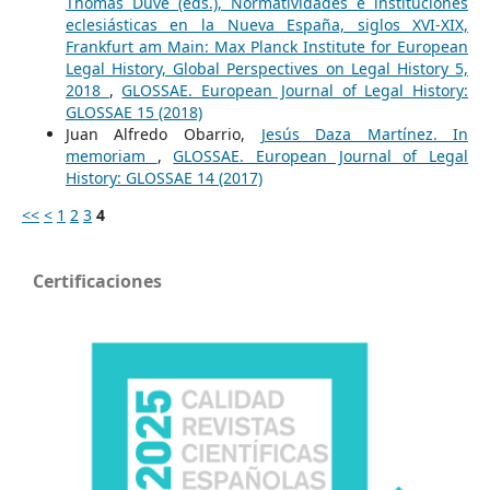
Thomas Duve (eds.), Normatividades e instituciones
eclesiásticas en la Nueva España, siglos XVI-XIX,
Frankfurt am Main: Max Planck Institute for European
Legal History, Global Perspectives on Legal History 5,
2018
,
GLOSSAE. European Journal of Legal History:
GLOSSAE 15 (2018)
Juan Alfredo Obarrio,
Jesús Daza Martínez. In
memoriam
,
GLOSSAE. European Journal of Legal
History: GLOSSAE 14 (2017)
<<
<
1
2
3
4
Certificaciones