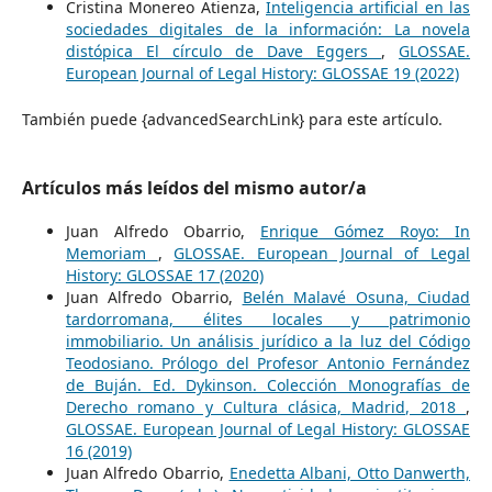
Cristina Monereo Atienza,
Inteligencia artificial en las
sociedades digitales de la información: La novela
distópica El círculo de Dave Eggers
,
GLOSSAE.
European Journal of Legal History: GLOSSAE 19 (2022)
También puede {advancedSearchLink} para este artículo.
Artículos más leídos del mismo autor/a
Juan Alfredo Obarrio,
Enrique Gómez Royo: In
Memoriam
,
GLOSSAE. European Journal of Legal
History: GLOSSAE 17 (2020)
Juan Alfredo Obarrio,
Belén Malavé Osuna, Ciudad
tardorromana, élites locales y patrimonio
immobiliario. Un análisis jurídico a la luz del Código
Teodosiano. Prólogo del Profesor Antonio Fernández
de Buján. Ed. Dykinson. Colección Monografías de
Derecho romano y Cultura clásica, Madrid, 2018
,
GLOSSAE. European Journal of Legal History: GLOSSAE
16 (2019)
Juan Alfredo Obarrio,
Enedetta Albani, Otto Danwerth,