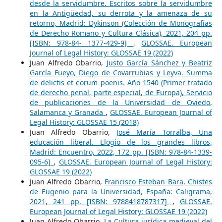
desde la servidumbre. Escritos sobre la servidumbre
en la Antigüedad, su derrota y la amenaza de su
retorno, Madrid: Dykinson (Colección de Monografías
de Derecho Romano y Cultura Clásica), 2021, 204 pp.
[ISBN: 978-84- 1377-429-9]
,
GLOSSAE. European
Journal of Legal History: GLOSSAE 19 (2022)
Juan Alfredo Obarrio,
Justo García Sánchez y Beatriz
García Fueyo, Diego de Covarrubias y Leyva. Summa
de delictis et eorum poenis. Año 1540 (Primer tratado
de derecho penal, parte especial, de Europa), Servicio
de publicaciones de la Universidad de Oviedo,
Salamanca y Granada
,
GLOSSAE. European Journal of
Legal History: GLOSSAE 15 (2018)
Juan Alfredo Obarrio,
José María Torralba, Una
educación liberal. Elogio de los grandes libros,
Madrid: Encuentro, 2022, 172 pp. [ISBN: 978-84-1339-
095-6]
,
GLOSSAE. European Journal of Legal History:
GLOSSAE 19 (2022)
Juan Alfredo Obarrio,
Francisco Esteban Bara, Chistes
de Eugenio para la Universidad, España: Caligrama,
2021, 241 pp. [ISBN: 9788418787317]
,
GLOSSAE.
European Journal of Legal History: GLOSSAE 19 (2022)
Juan Alfredo Obarrio,
La Cultura jurídica medieval del