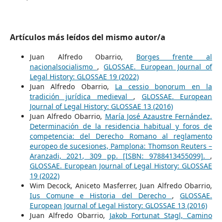
Artículos más leídos del mismo autor/a
Juan Alfredo Obarrio,
Borges frente al
nacionalsocialismo
,
GLOSSAE. European Journal of
Legal History: GLOSSAE 19 (2022)
Juan Alfredo Obarrio,
La cessio bonorum en la
tradición jurídica medieval
,
GLOSSAE. European
Journal of Legal History: GLOSSAE 13 (2016)
Juan Alfredo Obarrio,
María José Azaustre Fernández,
Determinación de la residencia habitual y foros de
competencia: del Derecho Romano al reglamento
europeo de sucesiones, Pamplona: Thomson Reuters –
Aranzadi, 2021, 309 pp. [ISBN: 9788413455099].
,
GLOSSAE. European Journal of Legal History: GLOSSAE
19 (2022)
Wim Decock, Aniceto Masferrer, Juan Alfredo Obarrio,
Ius Comune e Historia del Derecho
,
GLOSSAE.
European Journal of Legal History: GLOSSAE 13 (2016)
Juan Alfredo Obarrio,
Jakob Fortunat Stagl, Camino