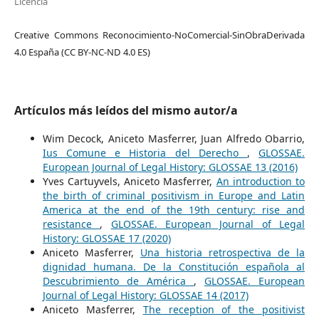
Licencia
Creative Commons Reconocimiento-NoComercial-SinObraDerivada
4.0 España (CC BY-NC-ND 4.0 ES)
Artículos más leídos del mismo autor/a
Wim Decock, Aniceto Masferrer, Juan Alfredo Obarrio,
Ius Comune e Historia del Derecho
,
GLOSSAE.
European Journal of Legal History: GLOSSAE 13 (2016)
Yves Cartuyvels, Aniceto Masferrer,
An introduction to
the birth of criminal positivism in Europe and Latin
America at the end of the 19th century: rise and
resistance
,
GLOSSAE. European Journal of Legal
History: GLOSSAE 17 (2020)
Aniceto Masferrer,
Una historia retrospectiva de la
dignidad humana. De la Constitución española al
Descubrimiento de América
,
GLOSSAE. European
Journal of Legal History: GLOSSAE 14 (2017)
Aniceto Masferrer,
The reception of the positivist