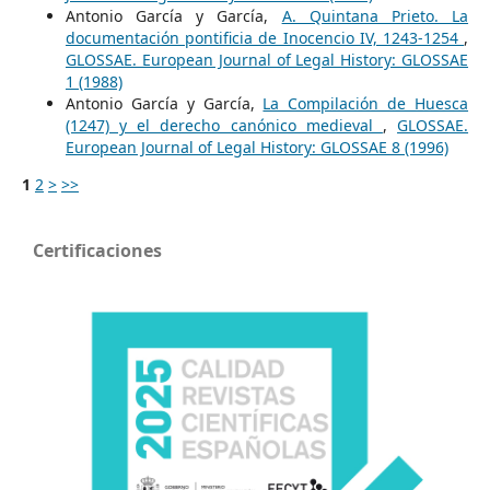
Antonio García y García,
A. Quintana Prieto. La
documentación pontificia de Inocencio IV, 1243-1254
,
GLOSSAE. European Journal of Legal History: GLOSSAE
1 (1988)
Antonio García y García,
La Compilación de Huesca
(1247) y el derecho canónico medieval
,
GLOSSAE.
European Journal of Legal History: GLOSSAE 8 (1996)
1
2
>
>>
Certificaciones