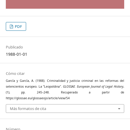
PDF
Publicado
1988-01-01
Cómo citar
García y García, A. (1988). Criminalidad y justicia criminal en las reformas del
setencientos europeo. La "Leopoldina".
GLOSSAE. European Journal of Legal History
,
(1), pp. 245–248. Recuperado a partir de
https://glossae.eu/glossaeojs/article/view/54
Más formatos de cita
Número