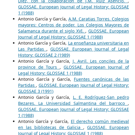
Díez, con la colaboración de J.M. Ruiz Asencio.
,
GLOSSAE. European Journal of Legal History: GLOSSAE
1 (1988)
Antonio García y García,
A.M. Caratias Torres. Colegios
mayores: Centros de poder. Los Colegios Mayores de
Salamanca durante el siglo XVI.
,
GLOSSAE. European
Journal of Legal History: GLOSSAE 1 (1988)
Antonio García y García,
La enseñanza universitaria en
Las Partidas
,
GLOSSAE. European Journal of Legal
History: GLOSSAE 2 (1989)
Antonio García y García,
J. Avril. Les conciles de la
province de Tours
,
GLOSSAE. European Journal of
Legal History: GLOSSAE 1 (1988)
Antonio García y García,
Fuentes canónicas de las
Partidas
,
GLOSSAE. European Journal of Legal History:
GLOSSAE 3 (1991)
Antonio García y García,
L. E. Rodríguez-San pedro
Bezares. La Universidad Salmantina del barroco
,
GLOSSAE. European Journal of Legal History: GLOSSAE
1 (1988)
Antonio García y García,
El derecho común medieval
en las bibliotecas de Galicia
,
GLOSSAE. European
Journal of Legal History: GLOSSAE 1 (1988)