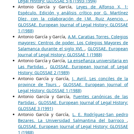
Legal History: GLOSSAE 5-6 (1993-1994)
Antonio García y García,
Leyes de Alfonso X, 1:
Espéculo. Edición y análisis crítico por G. Martínez
Díez, con la colaboración de J.M. Ruiz Asencio.
,
GLOSSAE. European Journal of Legal History: GLOSSAE
1 (1988)
Antonio García y García,
A.M. Caratias Torres. Colegios
mayores: Centros de poder. Los Colegios Mayores de
Salamanca durante el siglo XVI.
,
GLOSSAE. European
Journal of Legal History: GLOSSAE 1 (1988)
Antonio García y García,
La enseñanza universitaria en
Las Partidas
,
GLOSSAE. European Journal of Legal
History: GLOSSAE 2 (1989)
Antonio García y García,
J. Avril. Les conciles de la
province de Tours
,
GLOSSAE. European Journal of
Legal History: GLOSSAE 1 (1988)
Antonio García y García,
Fuentes canónicas de las
Partidas
,
GLOSSAE. European Journal of Legal History:
GLOSSAE 3 (1991)
Antonio García y García,
L. E. Rodríguez-San pedro
Bezares. La Universidad Salmantina del barroco
,
GLOSSAE. European Journal of Legal History: GLOSSAE
1 (1988)