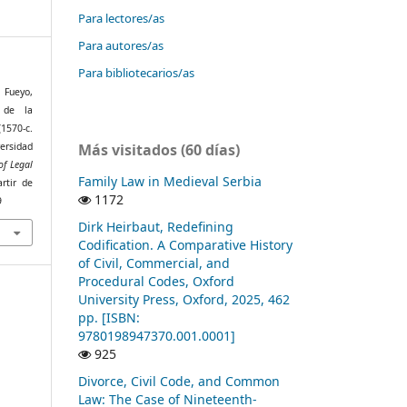
Para lectores/as
Para autores/as
Para bibliotecarios/as
a Fueyo,
 de la
(1570-c.
Más visitados (60 días)
versidad
of Legal
Family Law in Medieval Serbia
rtir de
1172
9
Dirk Heirbaut, Redefining
Codification. A Comparative History
of Civil, Commercial, and
Procedural Codes, Oxford
University Press, Oxford, 2025, 462
pp. [ISBN:
9780198947370.001.0001]
925
Divorce, Civil Code, and Common
Law: The Case of Nineteenth-