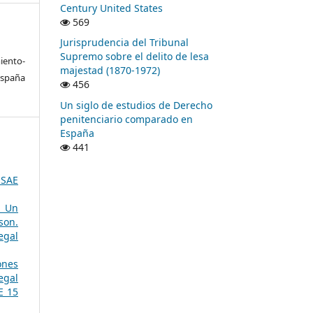
Century United States
569
Jurisprudencia del Tribunal
Supremo sobre el delito de lesa
ento-
majestad (1870-1972)
España
456
Un siglo de estudios de Derecho
penitenciario comparado en
España
441
SSAE
. Un
son.
egal
ones
egal
E 15