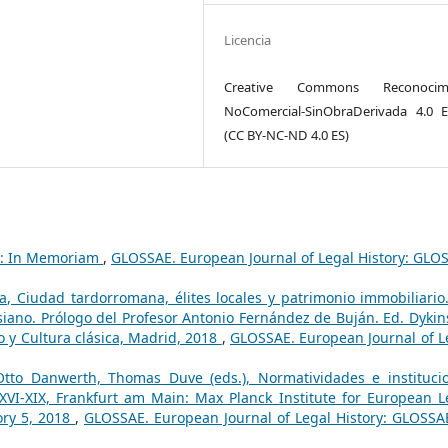
Licencia
Creative Commons Reconocimi
NoComercial-SinObraDerivada 4.0 
(CC BY-NC-ND 4.0 ES)
o: In Memoriam
,
GLOSSAE. European Journal of Legal History: GLO
, Ciudad tardorromana, élites locales y patrimonio immobiliario
osiano. Prólogo del Profesor Antonio Fernández de Buján. Ed. Dykin
 y Cultura clásica, Madrid, 2018
,
GLOSSAE. European Journal of L
Otto Danwerth, Thomas Duve (eds.), Normatividades e instituci
 XVI-XIX, Frankfurt am Main: Max Planck Institute for European L
tory 5, 2018
,
GLOSSAE. European Journal of Legal History: GLOSSA