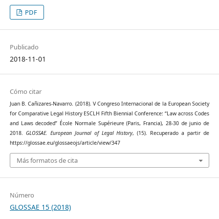
PDF
Publicado
2018-11-01
Cómo citar
Juan B. Cañizares-Navarro. (2018). V Congreso Internacional de la European Society
for Comparative Legal History ESCLH Fifth Biennial Conference: “Law across Codes
and Laws decoded” École Normale Supérieure (Paris, Francia), 28-30 de junio de
2018.
GLOSSAE. European Journal of Legal History
, (15). Recuperado a partir de
https://glossae.eu/glossaeojs/article/view/347
Más formatos de cita
Número
GLOSSAE 15 (2018)