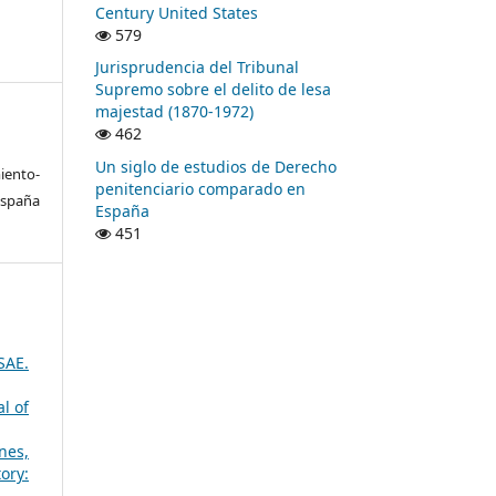
Century United States
579
Jurisprudencia del Tribunal
Supremo sobre el delito de lesa
majestad (1870-1972)
462
Un siglo de estudios de Derecho
ento-
penitenciario comparado en
España
España
451
SAE.
l of
nes,
ory: