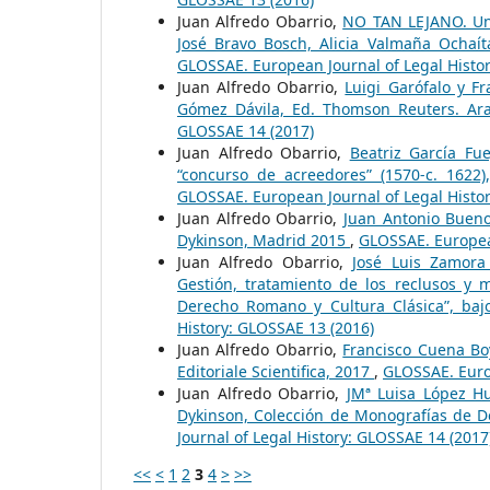
Juan Alfredo Obarrio,
NO TAN LEJANO. Una
José Bravo Bosch, Alicia Valmaña Ochaíta
GLOSSAE. European Journal of Legal Histo
Juan Alfredo Obarrio,
Luigi Garófalo y F
Gómez Dávila, Ed. Thomson Reuters. Ar
GLOSSAE 14 (2017)
Juan Alfredo Obarrio,
Beatriz García Fu
“concurso de acreedores” (1570-c. 1622
GLOSSAE. European Journal of Legal Histo
Juan Alfredo Obarrio,
Juan Antonio Bueno 
Dykinson, Madrid 2015
,
GLOSSAE. European
Juan Alfredo Obarrio,
José Luis Zamora
Gestión, tratamiento de los reclusos y 
Derecho Romano y Cultura Clásica”, bajo
History: GLOSSAE 13 (2016)
Juan Alfredo Obarrio,
Francisco Cuena Bo
Editoriale Scientifica, 2017
,
GLOSSAE. Europ
Juan Alfredo Obarrio,
JMª Luisa López Hu
Dykinson, Colección de Monografías de D
Journal of Legal History: GLOSSAE 14 (2017
<<
<
1
2
3
4
>
>>