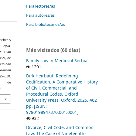
Para lectores/as
Para autores/as
Para bibliotecarios/as
ánchez y
y Leyva.
Más visitados (60 días)
o 1540
cial, de
Family Law in Medieval Serbia
versidad
1201
uropean
Dirk Heirbaut, Redefining
5–330.
Codification. A Comparative History
r de
of Civil, Commercial, and
3
Procedural Codes, Oxford
University Press, Oxford, 2025, 462
pp. [ISBN:
9780198947370.001.0001]
932
Divorce, Civil Code, and Common
Law: The Case of Nineteenth-