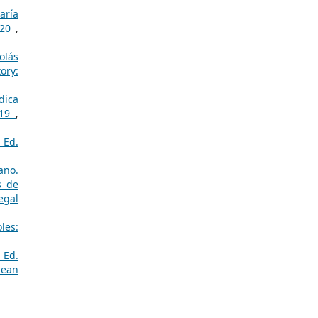
aría
2020
,
olás
ory:
dica
019
,
 Ed.
ano.
s de
egal
les:
 Ed.
pean