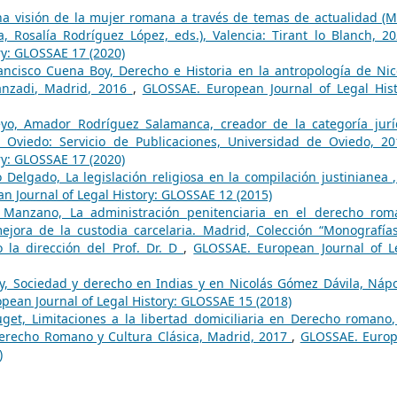
 visión de la mujer romana a través de temas de actualidad (M
, Rosalía Rodríguez López, eds.), Valencia: Tirant lo Blanch, 
ry: GLOSSAE 17 (2020)
rancisco Cuena Boy, Derecho e Historia en la antropología de Nic
anzadi, Madrid, 2016
,
GLOSSAE. European Journal of Legal Hist
eyo, Amador Rodríguez Salamanca, creador de la categoría jurí
), Oviedo: Servicio de Publicaciones, Universidad de Oviedo, 2
ry: GLOSSAE 17 (2020)
Delgado, La legislación religiosa en la compilación justinianea ,
 Journal of Legal History: GLOSSAE 12 (2015)
 Manzano, La administración penitenciaria en el derecho rom
mejora de la custodia carcelaria. Madrid, Colección “Monografía
 la dirección del Prof. Dr. D
,
GLOSSAE. European Journal of L
y, Sociedad y derecho en Indias y en Nicolás Gómez Dávila, Nápo
ean Journal of Legal History: GLOSSAE 15 (2018)
get, Limitaciones a la libertad domiciliaria en Derecho romano,
erecho Romano y Cultura Clásica, Madrid, 2017
,
GLOSSAE. Euro
)