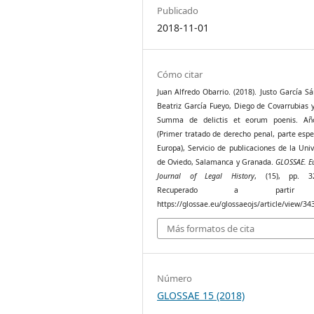
Publicado
2018-11-01
Cómo citar
Juan Alfredo Obarrio. (2018). Justo García S
Beatriz García Fueyo, Diego de Covarrubias 
Summa de delictis et eorum poenis. Añ
(Primer tratado de derecho penal, parte espe
Europa), Servicio de publicaciones de la Uni
de Oviedo, Salamanca y Granada.
GLOSSAE. E
Journal of Legal History
, (15), pp. 32
Recuperado a parti
https://glossae.eu/glossaeojs/article/view/34
Más formatos de cita
Número
GLOSSAE 15 (2018)