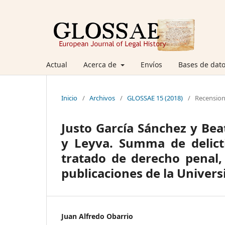
Actual
Acerca de
Envíos
Bases de dato
Inicio
/
Archivos
/
GLOSSAE 15 (2018)
/
Recensio
Justo García Sánchez y Bea
y Leyva. Summa de delict
tratado de derecho penal, 
publicaciones de la Univer
Juan Alfredo Obarrio