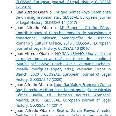
GLOSSAE. European Journal of Legal History: GLOSSAE
12 (2015)
Juan Alfredo Obarrio,
Enrique Gómez Royo: Semblanza
de un insigne romanista
,
GLOSSAE. European Journal
of Legal History: GLOSSAE 14 (2017)
Juan Alfredo Obarrio,
Mª Eugenia Ortuño Pérez,
Contribuciones al Derecho Romano de sucesiones y
donaciones, Dykinson, Monografías de Derecho
Romano y Cultura Clásica, 2016
,
GLOSSAE. European
Journal of Legal History: GLOSSAE 13 (2016)
Juan Alfredo Obarrio,
NO TAN LEJANO. Una visión de
la mujer romana a través de temas de actualidad
(María José Bravo Bosch, Alicia Valmaña Ochaíta,
Rosalía Rodríguez López, eds.), Valencia: Tirant lo
Blanch, 2020
,
GLOSSAE. European Journal of Legal
History: GLOSSAE 17 (2020)
Juan Alfredo Obarrio,
Luigi Garófalo y Francisco Cuena
Boy, Derecho e Historia en la antropología de Nicolás
Gómez Dávila, Ed. Thomson Reuters. Aranzadi,
Madrid, 2016
,
GLOSSAE. European Journal of Legal
History: GLOSSAE 14 (2017)
Juan Alfredo Obarrio,
Beatriz García Fueyo, Amador
Rodríguez Salamanca, creador de la categoría jurídica