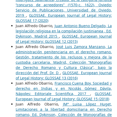
“concurso de acreedores” (1570-c. 1622), Oviedo:
Servicio de Publicaciones, Universidad de Oviedo,
2019
,
GLOSSAE. European Journal of Legal History:
GLOSSAE 17 (2020)
Juan Alfredo Obarrio,
Juan Antonio Bueno Delgado, La
legislación religiosa en la compilación justinianea , Ed.
Dykinson, Madrid 2015
,
GLOSSAE. European Journal
of Legal History: GLOSSAE 12 (2015)
Juan Alfredo Obarrio,
José Luis Zamora Manzano, La
administración penitenciaria en el derecho romano.
Gestión, tratamiento de los reclusos y mejora de la
custodia carcelaria. Madrid, Colección “Monografías
de Derecho Romano y Cultura Clásica”, bajo la
dirección del Prof. Dr. D
,
GLOSSAE. European Journal
of Legal History: GLOSSAE 13 (2016)
Juan Alfredo Obarrio,
Francisco Cuena Boy, Sociedad y
derecho en Indias y en Nicolás Gómez Dávila,
Nápoles: Editoriale Scientifica, 2017
,
GLOSSAE.
European Journal of Legal History: GLOSSAE 15 (2018)
Juan Alfredo Obarrio,
JMª Luisa López Huget,
Limitaciones a la libertad domiciliaria en Derecho
romano, Ed. Dykinson, Colección de Monografías de