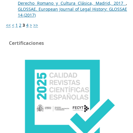
Derecho Romano y Cultura Clásica, Madrid, 2017
,
GLOSSAE. European Journal of Legal History: GLOSSAE
14 (2017)
<<
<
1
2
3
4
>
>>
Certificaciones