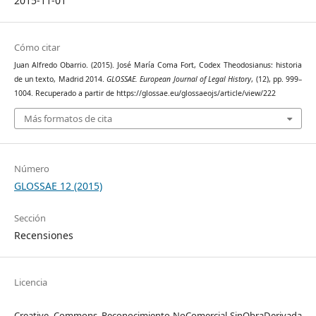
2015-11-01
Cómo citar
Juan Alfredo Obarrio. (2015). José María Coma Fort, Codex Theodosianus: historia
de un texto, Madrid 2014.
GLOSSAE. European Journal of Legal History
, (12), pp. 999–
1004. Recuperado a partir de https://glossae.eu/glossaeojs/article/view/222
Más formatos de cita
Número
GLOSSAE 12 (2015)
Sección
Recensiones
Licencia
Creative Commons Reconocimiento-NoComercial-SinObraDerivada