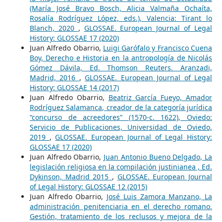
(María José Bravo Bosch, Alicia Valmaña Ochaíta,
Rosalía Rodríguez López, eds.), Valencia: Tirant lo
Blanch, 2020
,
GLOSSAE. European Journal of Legal
History: GLOSSAE 17 (2020)
Juan Alfredo Obarrio,
Luigi Garófalo y Francisco Cuena
Boy, Derecho e Historia en la antropología de Nicolás
Gómez Dávila, Ed. Thomson Reuters. Aranzadi,
Madrid, 2016
,
GLOSSAE. European Journal of Legal
History: GLOSSAE 14 (2017)
Juan Alfredo Obarrio,
Beatriz García Fueyo, Amador
Rodríguez Salamanca, creador de la categoría jurídica
“concurso de acreedores” (1570-c. 1622), Oviedo:
Servicio de Publicaciones, Universidad de Oviedo,
2019
,
GLOSSAE. European Journal of Legal History:
GLOSSAE 17 (2020)
Juan Alfredo Obarrio,
Juan Antonio Bueno Delgado, La
legislación religiosa en la compilación justinianea , Ed.
Dykinson, Madrid 2015
,
GLOSSAE. European Journal
of Legal History: GLOSSAE 12 (2015)
Juan Alfredo Obarrio,
José Luis Zamora Manzano, La
administración penitenciaria en el derecho romano.
Gestión, tratamiento de los reclusos y mejora de la