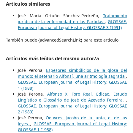
Artículos similares
José María Ortuño Sánchez-Pedreño,
Tratamiento
jurídico de la enfermedad en las Partidas
,
GLOSSAE.
European Journal of Legal History: GLOSSAE 3 (1991)
También puede {advancedSearchLink} para este artículo.
Artículos más leídos del mismo autor/a
José Perona,
Espesores simbólicios de la glosa del
mundo: el setenario Alfonsí, una aritmología sagrada
,
GLOSSAE. European Journal of Legal History: GLOSSAE
1 (1988)
José Perona,
Alfonso X, Foro Real, Edicao, Estudo
Lingístico e Glossário de José de Azevedo Ferreira.
,
GLOSSAE. European Journal of Legal History: GLOSSAE
2 (1989)
José Perona,
Oeuvres. Jacobo de la junta, el de las
leyes
,
GLOSSAE. European Journal of Legal History:
GLOSSAE 1 (1988)