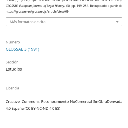
Perona, J. (1991). Qué sea una fuente (una hermenéutica de las Siete Partidas).
GLOSSAE. European Journal of Legal History
, (3), pp. 199–254. Recuperado a partir de
https://glossae.eu/glossaeojs/article/view/69
Más formatos de cita
Número
GLOSSAE 3 (1991)
Sección
Estudios
Licencia
Creative Commons Reconocimiento-NoComercial-SinObraDerivada
4.0 España (CC BY-NC-ND 4.0 ES)