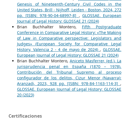
Genesis of Nineteenth-Century Civil Codes in the
United States, Brill - Nijhoff, Leiden - Boston, 2024, 272
pp. [ISBN: 978-90-04-68997-8]
,
GLOSSAE. European
Journal of Legal History: GLOSSAE 21 (2024)
Brian Buchhalter Montero,
Fifth Postgraduate
Conference in Comparative Legal History: «The Making
of Law in Comparative perspective: Legislators and
Judges» (European Society for Comparative Legal
History, Valencia 2 - 4 de mayo de 2024)
,
GLOSSAE.
European Journal of Legal History: GLOSSAE 21 (2024)
Brian Buchhalter Montero,
Aniceto Masferrer, (ed.), La
jurisprudencia penal en España (1870 – 1978).
Contribución del Tribunal Supremo al proceso
configurador de los delitos, Cizur Menor (Navarra):
Aranzadi, 2023, 928 pp. [ISBN: 978-84-1163-114-3]
,
GLOSSAE. European Journal of Legal History: GLOSSAE
20 (2023)
Certificaciones