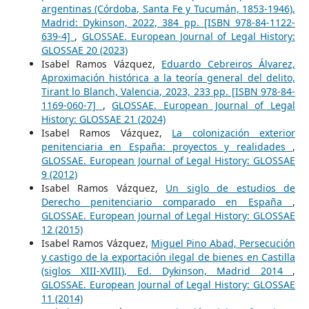
argentinas (Córdoba, Santa Fe y Tucumán, 1853-1946),
Madrid: Dykinson, 2022, 384 pp. [ISBN 978-84-1122-
639-4]
,
GLOSSAE. European Journal of Legal History:
GLOSSAE 20 (2023)
Isabel Ramos Vázquez,
Eduardo Cebreiros Álvarez,
Aproximación histórica a la teoría general del delito,
Tirant lo Blanch, Valencia, 2023, 233 pp. [ISBN 978-84-
1169-060-7]
,
GLOSSAE. European Journal of Legal
History: GLOSSAE 21 (2024)
Isabel Ramos Vázquez,
La colonización exterior
penitenciaria en España: proyectos y realidades
,
GLOSSAE. European Journal of Legal History: GLOSSAE
9 (2012)
Isabel Ramos Vázquez,
Un siglo de estudios de
Derecho penitenciario comparado en España
,
GLOSSAE. European Journal of Legal History: GLOSSAE
12 (2015)
Isabel Ramos Vázquez,
Miguel Pino Abad, Persecución
y castigo de la exportación ilegal de bienes en Castilla
(siglos XIII-XVIII), Ed. Dykinson, Madrid 2014
,
GLOSSAE. European Journal of Legal History: GLOSSAE
11 (2014)