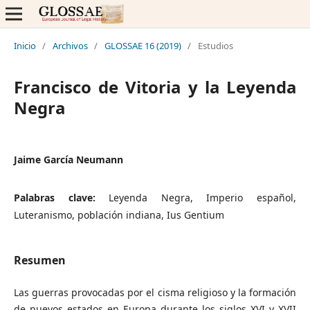
Inicio
/
Archivos
/
GLOSSAE 16 (2019)
/
Estudios
Francisco de Vitoria y la Leyenda
Negra
Jaime García Neumann
Palabras clave:
Leyenda Negra, Imperio español,
Luteranismo, población indiana, Ius Gentium
Resumen
Las guerras provocadas por el cisma religioso y la formación
de nuevos estados en Europa durante los siglos XVI y XVII