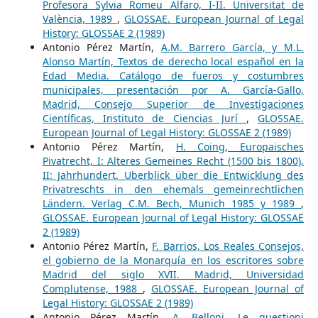
Profesora Sylvia Romeu Alfaro, I-II. Universitat de
València, 1989
,
GLOSSAE. European Journal of Legal
History: GLOSSAE 2 (1989)
Antonio Pérez Martín,
A.M. Barrero García, y M.L.
Alonso Martín, Textos de derecho local español en la
Edad Media. Catálogo de fueros y costumbres
municipales, presentación por A. García-Gallo,
Madrid, Consejo Superior de Investigaciones
Científicas, Instituto de Ciencias Jurí
,
GLOSSAE.
European Journal of Legal History: GLOSSAE 2 (1989)
Antonio Pérez Martín,
H. Coing, Europaisches
Pivatrecht, I: Alteres Gemeines Recht (1500 bis 1800),
II: Jahrhundert. Uberblick über die Entwicklung des
Privatreschts in den ehemals gemeinrechtlichen
Ländern. Verlag C.M. Bech, Munich 1985 y 1989
,
GLOSSAE. European Journal of Legal History: GLOSSAE
2 (1989)
Antonio Pérez Martín,
F. Barrios, Los Reales Consejos,
el gobierno de la Monarquía en los escritores sobre
Madrid del siglo XVII. Madrid, Universidad
Complutense, 1988
,
GLOSSAE. European Journal of
Legal History: GLOSSAE 2 (1989)
Antonio Pérez Martín,
A. Belloni, Le questioni