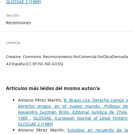
GLOSSAE 2 (1989)
Sección
Recensiones
Licencia
Creative Commons Reconocimiento-NoComercial-SinObraDerivada
4.0 España (CC BY-NC-ND 4.0 ES)
Artículos más leídos del mismo autor/a
Antonio Pérez Martín,
B. Bravo Lira, Derecho común y
derecho propio en el nuevo mundo, Prólogo de
Alejandro Guzmán Brito. Editorial Jurídica de Chile,
1989
,
GLOSSAE. European Journal of Legal History:
GLOSSAE 2 (1989)
Antonio Pérez Martín,
Estudios en recuerdo de la