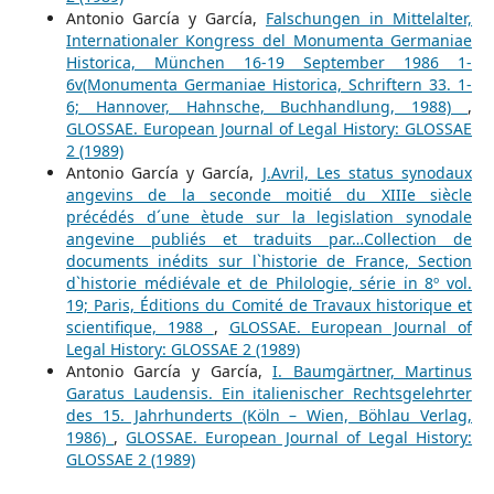
Antonio García y García,
Falschungen in Mittelalter,
Internationaler Kongress del Monumenta Germaniae
Historica, München 16-19 September 1986 1-
6v(Monumenta Germaniae Historica, Schriftern 33. 1-
6; Hannover, Hahnsche, Buchhandlung, 1988)
,
GLOSSAE. European Journal of Legal History: GLOSSAE
2 (1989)
Antonio García y García,
J.Avril, Les status synodaux
angevins de la seconde moitié du XIIIe siècle
précédés d´une ètude sur la legislation synodale
angevine publiés et traduits par…Collection de
documents inédits sur l`historie de France, Section
d`historie médiévale et de Philologie, série in 8º vol.
19; Paris, Éditions du Comité de Travaux historique et
scientifique, 1988
,
GLOSSAE. European Journal of
Legal History: GLOSSAE 2 (1989)
Antonio García y García,
I. Baumgärtner, Martinus
Garatus Laudensis. Ein italienischer Rechtsgelehrter
des 15. Jahrhunderts (Köln – Wien, Böhlau Verlag,
1986)
,
GLOSSAE. European Journal of Legal History:
GLOSSAE 2 (1989)