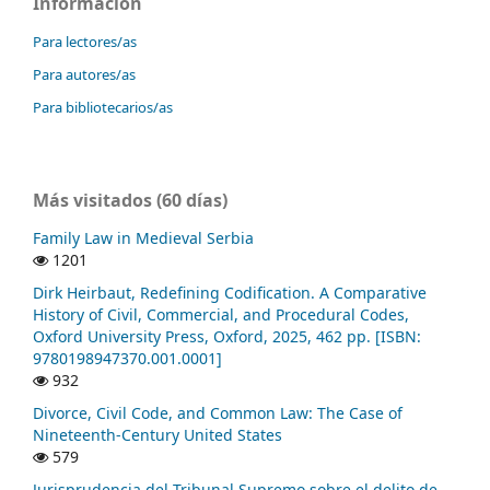
Información
Para lectores/as
Para autores/as
Para bibliotecarios/as
Más visitados (60 días)
Family Law in Medieval Serbia
1201
Dirk Heirbaut, Redefining Codification. A Comparative
History of Civil, Commercial, and Procedural Codes,
Oxford University Press, Oxford, 2025, 462 pp. [ISBN:
9780198947370.001.0001]
932
Divorce, Civil Code, and Common Law: The Case of
Nineteenth-Century United States
579
Jurisprudencia del Tribunal Supremo sobre el delito de