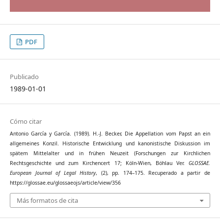
PDF
Publicado
1989-01-01
Cómo citar
Antonio García y García. (1989). H.-J. Becker, Die Appellation vom Papst an ein
allgemeines Konzil. Historische Entwicklung und kanonistische Diskussion im
spätem Mittelalter und in frühen Neuzeit (Forschungen zur Kirchlichen
Rechtsgeschichte und zum Kirchencert 17; Köln-Wien, Böhlau Ver.
GLOSSAE.
European Journal of Legal History
, (2), pp. 174–175. Recuperado a partir de
https://glossae.eu/glossaeojs/article/view/356
Más formatos de cita