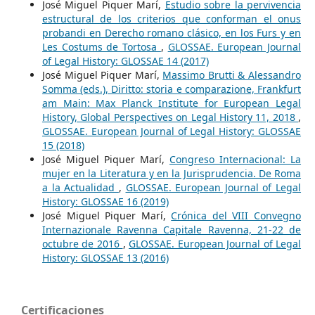
José Miguel Piquer Marí,
Estudio sobre la pervivencia
estructural de los criterios que conforman el onus
probandi en Derecho romano clásico, en los Furs y en
Les Costums de Tortosa
,
GLOSSAE. European Journal
of Legal History: GLOSSAE 14 (2017)
José Miguel Piquer Marí,
Massimo Brutti & Alessandro
Somma (eds.), Diritto: storia e comparazione, Frankfurt
am Main: Max Planck Institute for European Legal
History, Global Perspectives on Legal History 11, 2018
,
GLOSSAE. European Journal of Legal History: GLOSSAE
15 (2018)
José Miguel Piquer Marí,
Congreso Internacional: La
mujer en la Literatura y en la Jurisprudencia. De Roma
a la Actualidad
,
GLOSSAE. European Journal of Legal
History: GLOSSAE 16 (2019)
José Miguel Piquer Marí,
Crónica del VIII Convegno
Internazionale Ravenna Capitale Ravenna, 21-22 de
octubre de 2016
,
GLOSSAE. European Journal of Legal
History: GLOSSAE 13 (2016)
Certificaciones