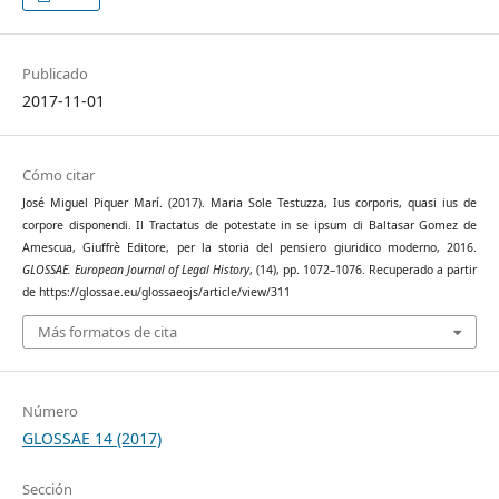
Publicado
2017-11-01
Cómo citar
José Miguel Piquer Marí. (2017). Maria Sole Testuzza, Ius corporis, quasi ius de
corpore disponendi. Il Tractatus de potestate in se ipsum di Baltasar Gomez de
Amescua, Giuffrè Editore, per la storia del pensiero giuridico moderno, 2016.
GLOSSAE. European Journal of Legal History
, (14), pp. 1072–1076. Recuperado a partir
de https://glossae.eu/glossaeojs/article/view/311
Más formatos de cita
Número
GLOSSAE 14 (2017)
Sección