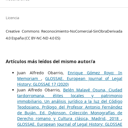
Licencia
Creative Commons Reconocimiento-NoComercial-SinObraDerivada
4.0 España (CC BY-NC-ND 4.0 ES)
Artículos más leídos del mismo autor/a
Juan Alfredo Obarrio,
Enrique Gómez Royo: In
Memoriam
,
GLOSSAE. European Journal of Legal
History: GLOSSAE 17 (2020)
Juan Alfredo Obarrio,
Belén Malavé Osuna, Ciudad
tardorromana, élites locales y patrimonio
immobiliario. Un análisis jurídico a la luz del Código
Teodosiano. Prólogo del Profesor Antonio Fernández
de Buján. Ed. Dykinson. Colección Monografías de
Derecho romano y Cultura clásica, Madrid, 2018
,
GLOSSAE. European Journal of Legal History: GLOSSAE