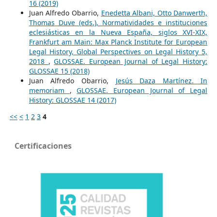
16 (2019)
Juan Alfredo Obarrio,
Enedetta Albani, Otto Danwerth,
Thomas Duve (eds.), Normatividades e instituciones
eclesiásticas en la Nueva España, siglos XVI-XIX,
Frankfurt am Main: Max Planck Institute for European
Legal History, Global Perspectives on Legal History 5,
2018
,
GLOSSAE. European Journal of Legal History:
GLOSSAE 15 (2018)
Juan Alfredo Obarrio,
Jesús Daza Martínez. In
memoriam
,
GLOSSAE. European Journal of Legal
History: GLOSSAE 14 (2017)
<<
<
1
2
3
4
Certificaciones